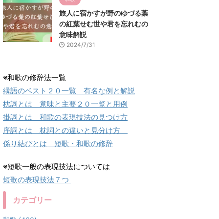
旅人に宿かすが野のゆづる葉
の紅葉せむ世や君を忘れむの
意味解説
2024/7/31
※和歌の修辞法一覧
縁語のベスト２０一覧 有名な例と解説
枕詞とは 意味と主要２０一覧と用例
掛詞とは 和歌の表現技法の見つけ方
序詞とは 枕詞との違いと見分け方
係り結びとは 短歌・和歌の修辞
※短歌一般の表現技法については
短歌の表現技法７つ
カテゴリー