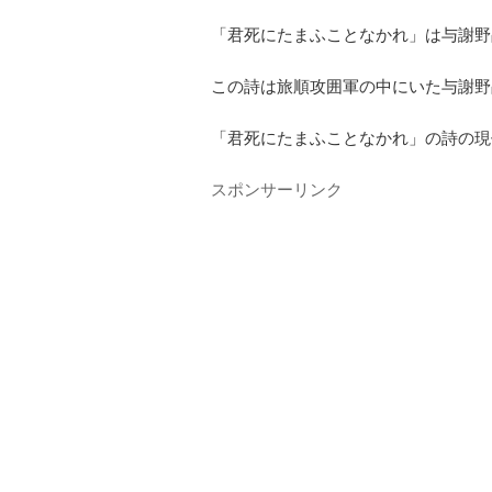
「君死にたまふことなかれ」は与謝野
この詩は旅順攻囲軍の中にいた与謝野
「君死にたまふことなかれ」の詩の現
スポンサーリンク