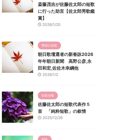
斎藤茂吉が佐藤佐太郎の短歌
に行った助言【佐太郎秀歌鑑
賞】
2026/1/20
季節の短歌
朝日歌壇選者の新春詠2026
年年朝日新聞 高野公彦,永
田和宏,佐佐木幸綱他
2026/1/2
短歌全般
佐藤佐太郎の短歌代表作５
首 「純粋短歌」の叙情
2025/12/26
和歌