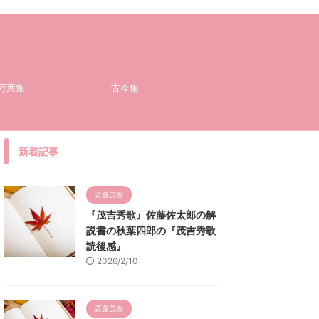
万葉集
古今集
新着記事
斎藤茂吉
『茂吉秀歌』佐藤佐太郎の解
説書の秋葉四郎の『茂吉秀歌
読後感』
2026/2/10
斎藤茂吉