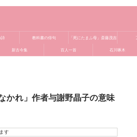
の詩
教科書の俳句
「死にたまふ母」斎藤茂吉
新古今集
百人一首
石川啄木
なかれ」作者与謝野晶子の意味
ます