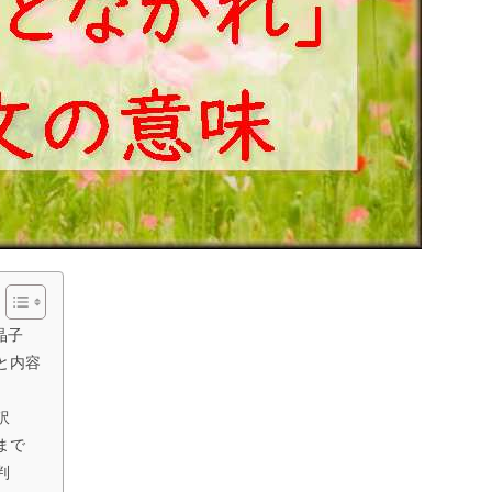
晶子
と内容
訳
まで
判