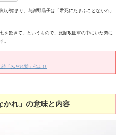
攻囲戦が始まり、与謝野晶子は「君死にたまふことなかれ」
七を歎きて」というもので、旅順攻囲軍の中にいた弟に
す。
と詩「みだれ髪」他より
なかれ」の意味と内容