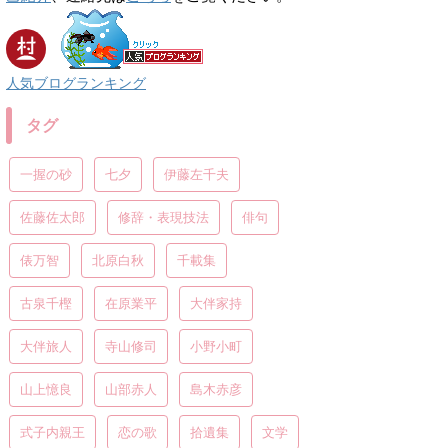
人気ブログランキング
タグ
一握の砂
七夕
伊藤左千夫
佐藤佐太郎
修辞・表現技法
俳句
俵万智
北原白秋
千載集
古泉千樫
在原業平
大伴家持
大伴旅人
寺山修司
小野小町
山上憶良
山部赤人
島木赤彦
式子内親王
恋の歌
拾遺集
文学