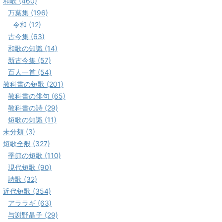
和歌 (460)
万葉集 (196)
令和 (12)
古今集 (63)
和歌の知識 (14)
新古今集 (57)
百人一首 (54)
教科書の短歌 (201)
教科書の俳句 (65)
教科書の詩 (29)
短歌の知識 (11)
未分類 (3)
短歌全般 (327)
季節の短歌 (110)
現代短歌 (90)
詩歌 (32)
近代短歌 (354)
アララギ (63)
与謝野晶子 (29)