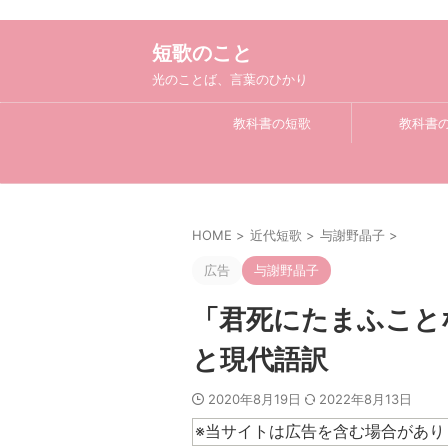
短歌のこと
光のことば、言葉のひかり
教科書の短歌
教科書
HOME
>
近代短歌
>
与謝野晶子
>
広告
与謝野晶子
「君死にたまふこと
と現代語訳
2020年8月19日
2022年8月13日
※当サイトは広告を含む場合があり