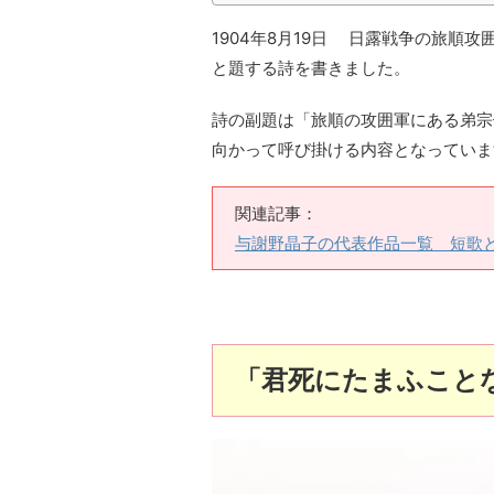
1904年8月19日 日露戦争の旅順
と題する詩を書きました。
詩の副題は「旅順の攻囲軍にある弟宗
向かって呼び掛ける内容となっていま
関連記事：
与謝野晶子の代表作品一覧 短歌
「君死にたまふこと