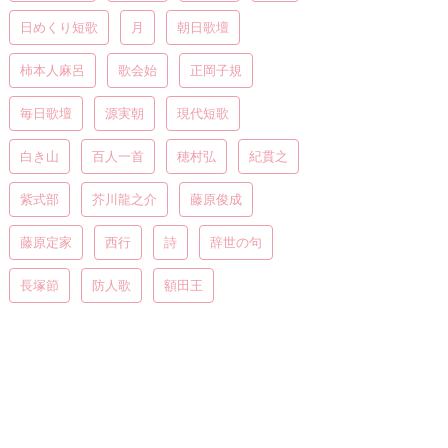
日めくり短歌
月
朝日歌壇
柿本人麻呂
歌会始
正岡子規
毎日歌壇
源実朝
現代短歌
白き山
百人一首
穂村弘
紀貫之
紫式部
芥川龍之介
藤原俊成
藤原定家
西行
詩
辞世の句
長塚節
防人歌
額田王