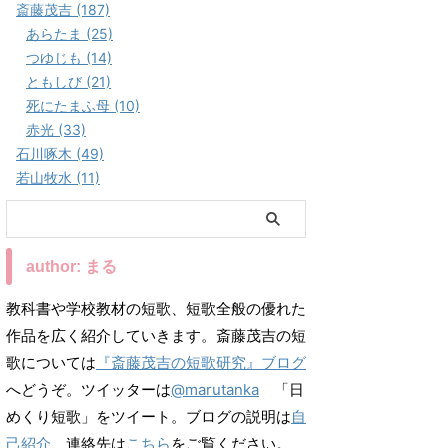
斎藤茂吉 (187)
あらたま (25)
つゆじも (14)
ともしび (21)
死にたまふ母 (10)
赤光 (33)
石川啄木 (49)
若山牧水 (11)
author: まる
教科書や学校教材の短歌、短歌全般の優れた
作品を広く紹介していきます。斎藤茂吉の短
歌については
『斎藤茂吉の短歌研究』ブログ
へどうぞ。ツイッターは
@marutanka
「日
めくり短歌」をツイート。ブログの説明は
自
己紹介
、連絡先は
こちら
をご覧ください。