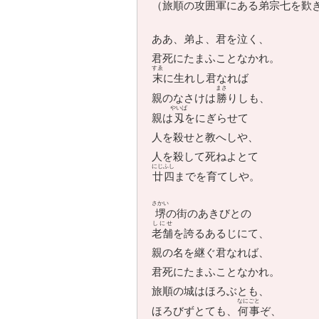
（旅順の攻囲軍にある弟宗七を歎
ああ、弟よ、君を泣く、
君死にたまふことなかれ。
すゑ
末
に生れし君なれば
まさ
親のなさけは
勝
りしも、
やいば
親は
刄
をにぎらせて
人を殺せと教へしや、
人を殺して死ねよとて
にじふし
廿四
までを育てしや。
さかい
堺
の街のあきびとの
しにせ
老舗
を誇るあるじにて、
親の名を継ぐ君なれば、
君死にたまふことなかれ。
旅順の城はほろぶとも、
なにごと
ほろびずとても、
何事
ぞ、