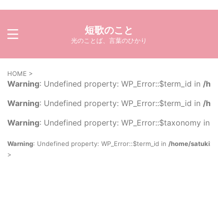
短歌のこと
光のことば、言葉のひかり
HOME
>
Warning
: Undefined property: WP_Error::$term_id in
/ho
Warning
: Undefined property: WP_Error::$term_id in
/ho
Warning
: Undefined property: WP_Error::$taxonomy in
/
Warning
: Undefined property: WP_Error::$term_id in
/home/satuki21
>