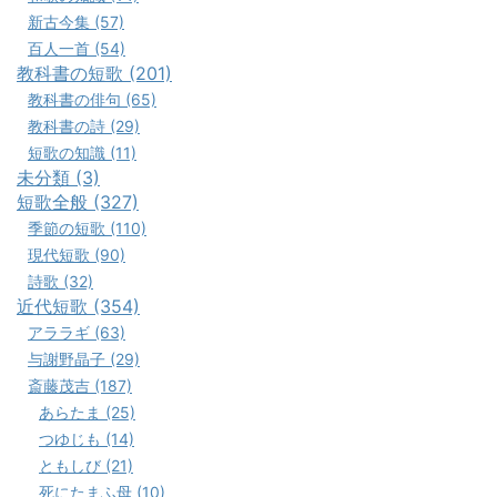
新古今集 (57)
百人一首 (54)
教科書の短歌 (201)
教科書の俳句 (65)
教科書の詩 (29)
短歌の知識 (11)
未分類 (3)
短歌全般 (327)
季節の短歌 (110)
現代短歌 (90)
詩歌 (32)
近代短歌 (354)
アララギ (63)
与謝野晶子 (29)
斎藤茂吉 (187)
あらたま (25)
つゆじも (14)
ともしび (21)
死にたまふ母 (10)