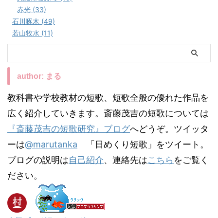
赤光 (33)
石川啄木 (49)
若山牧水 (11)
author: まる
教科書や学校教材の短歌、短歌全般の優れた作品を
広く紹介していきます。斎藤茂吉の短歌については
『斎藤茂吉の短歌研究』ブログ
へどうぞ。ツイッタ
ーは
@marutanka
「日めくり短歌」をツイート。
ブログの説明は
自己紹介
、連絡先は
こちら
をご覧く
ださい。