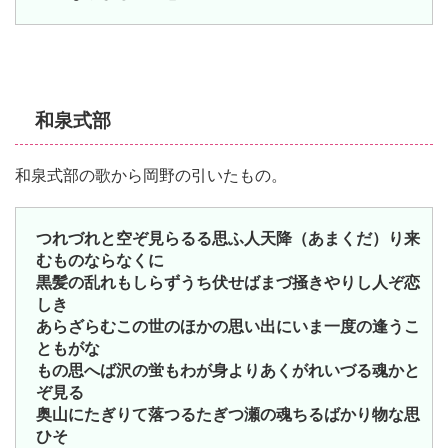
和泉式部
和泉式部の歌から岡野の引いたもの。
つれづれと空ぞ見らるる思ふ人天降（あまくだ）り来
むものならなくに
黒髪の乱れもしらずうち伏せばまづ掻きやりし人ぞ恋
しき
あらざらむこの世のほかの思い出にいま一度の逢うこ
ともがな
もの思へば沢の蛍もわが身よりあくがれいづる魂かと
ぞ見る
奥山にたぎりて落つるたぎつ瀬の魂ちるばかり物な思
ひそ