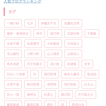
人気ブログランキング
タグ
一握の砂
七夕
伊藤左千夫
佐藤佐太郎
修辞・表現技法
俳句
俵万智
北原白秋
千載集
古泉千樫
在原業平
大伴家持
大伴旅人
寺山修司
小野小町
山上憶良
山部赤人
島木赤彦
式子内親王
恋の歌
拾遺集
文学
日めくり短歌
月
朝日歌壇
柿本人麻呂
歌会始
正岡子規
毎日歌壇
源実朝
現代短歌
白き山
百人一首
穂村弘
紀貫之
紫式部
芥川龍之介
藤原俊成
藤原定家
西行
詩
辞世の句