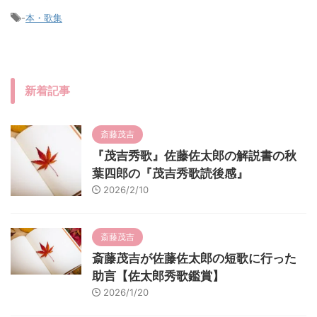
-
本・歌集
新着記事
斎藤茂吉
『茂吉秀歌』佐藤佐太郎の解説書の秋
葉四郎の『茂吉秀歌読後感』
2026/2/10
斎藤茂吉
斎藤茂吉が佐藤佐太郎の短歌に行った
助言【佐太郎秀歌鑑賞】
2026/1/20