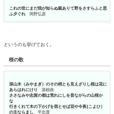
これの世にまだ我が知らぬ親ありて野をさすらふと思
ふ夕ぐれ
岡野弘彦
というのも挙げておく。
桜の歌
深山木（みやまぎ）のその梢とも見えざりし桜は花に
あらはれにけり
源頼政
ささなみや志賀の都は荒れにしを昔ながらの山桜か
な
行きくれて木の下かげを宿とせば花や今夜(こよひ）
の主ならまし
平忠度