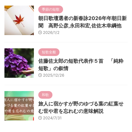
季節の短歌
朝日歌壇選者の新春詠2026年年朝日新
聞 高野公彦,永田和宏,佐佐木幸綱他
2026/1/2
短歌全般
佐藤佐太郎の短歌代表作５首 「純粋
短歌」の叙情
2025/12/26
和歌
旅人に宿かすが野のゆづる葉の紅葉せ
む世や君を忘れむの意味解説
2024/7/31