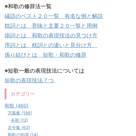
※和歌の修辞法一覧
縁語のベスト２０一覧 有名な例と解説
枕詞とは 意味と主要２０一覧と用例
掛詞とは 和歌の表現技法の見つけ方
序詞とは 枕詞との違いと見分け方
係り結びとは 短歌・和歌の修辞
※短歌一般の表現技法については
短歌の表現技法７つ
カテゴリー
和歌 (460)
万葉集 (196)
令和 (12)
古今集 (63)
和歌の知識 (14)