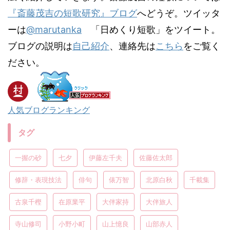
『斎藤茂吉の短歌研究』ブログ
へどうぞ。ツイッタ
ーは
@marutanka
「日めくり短歌」をツイート。
ブログの説明は
自己紹介
、連絡先は
こちら
をご覧く
ださい。
人気ブログランキング
タグ
一握の砂
七夕
伊藤左千夫
佐藤佐太郎
修辞・表現技法
俳句
俵万智
北原白秋
千載集
古泉千樫
在原業平
大伴家持
大伴旅人
寺山修司
小野小町
山上憶良
山部赤人