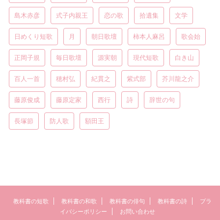
島木赤彦
式子内親王
恋の歌
拾遺集
文学
日めくり短歌
月
朝日歌壇
柿本人麻呂
歌会始
正岡子規
毎日歌壇
源実朝
現代短歌
白き山
百人一首
穂村弘
紀貫之
紫式部
芥川龍之介
藤原俊成
藤原定家
西行
詩
辞世の句
長塚節
防人歌
額田王
教科書の短歌
教科書の和歌
教科書の俳句
教科書の詩
プラ
イバシーポリシー
お問い合わせ