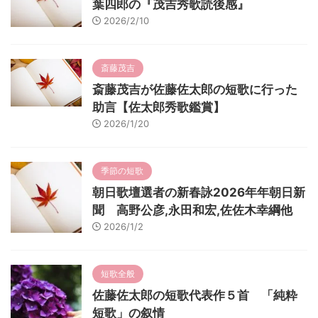
葉四郎の『茂吉秀歌読後感』
2026/2/10
斎藤茂吉
斎藤茂吉が佐藤佐太郎の短歌に行った
助言【佐太郎秀歌鑑賞】
2026/1/20
季節の短歌
朝日歌壇選者の新春詠2026年年朝日新
聞 高野公彦,永田和宏,佐佐木幸綱他
2026/1/2
短歌全般
佐藤佐太郎の短歌代表作５首 「純粋
短歌」の叙情