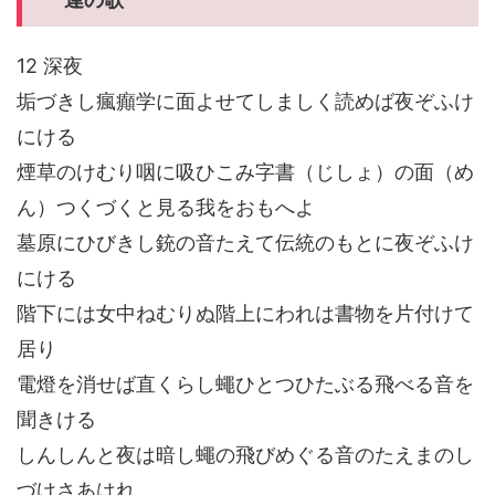
12 深夜
垢づきし瘋癲学に面よせてしましく読めば夜ぞふけ
にける
煙草のけむり咽に吸ひこみ字書（じしょ）の面（め
ん）つくづくと見る我をおもへよ
墓原にひびきし銃の音たえて伝統のもとに夜ぞふけ
にける
階下には女中ねむりぬ階上にわれは書物を片付けて
居り
電燈を消せば直くらし蠅ひとつひたぶる飛べる音を
聞きける
しんしんと夜は暗し蠅の飛びめぐる音のたえまのし
づけさあはれ