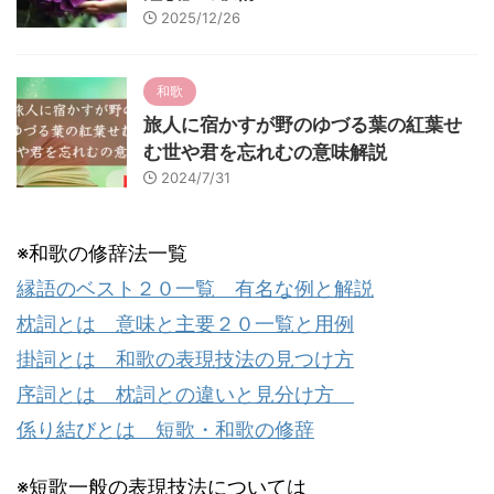
2025/12/26
和歌
旅人に宿かすが野のゆづる葉の紅葉せ
む世や君を忘れむの意味解説
2024/7/31
※和歌の修辞法一覧
縁語のベスト２０一覧 有名な例と解説
枕詞とは 意味と主要２０一覧と用例
掛詞とは 和歌の表現技法の見つけ方
序詞とは 枕詞との違いと見分け方
係り結びとは 短歌・和歌の修辞
※短歌一般の表現技法については