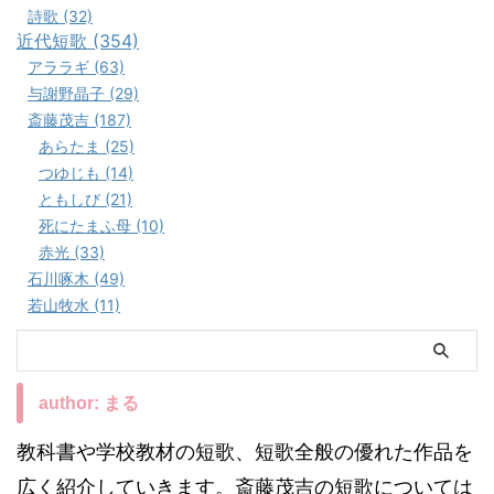
詩歌 (32)
近代短歌 (354)
アララギ (63)
与謝野晶子 (29)
斎藤茂吉 (187)
あらたま (25)
つゆじも (14)
ともしび (21)
死にたまふ母 (10)
赤光 (33)
石川啄木 (49)
若山牧水 (11)
author: まる
教科書や学校教材の短歌、短歌全般の優れた作品を
広く紹介していきます。斎藤茂吉の短歌については