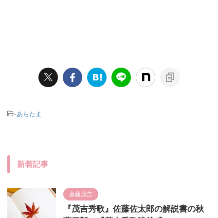
-
あらたま
新着記事
斎藤茂吉
『茂吉秀歌』佐藤佐太郎の解説書の秋