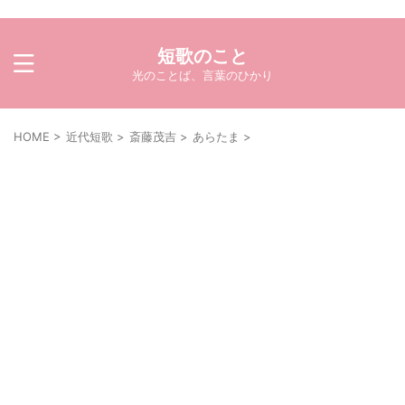
短歌のこと
光のことば、言葉のひかり
HOME
>
近代短歌
>
斎藤茂吉
>
あらたま
>