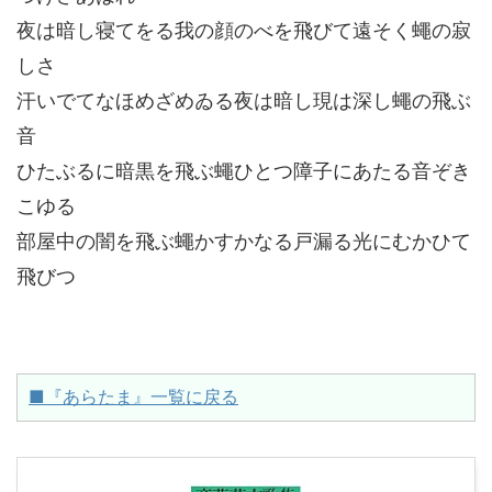
夜は暗し寝てをる我の顔のべを飛びて遠そく蠅の寂
しさ
汗いでてなほめざめゐる夜は暗し現は深し蠅の飛ぶ
音
ひたぶるに暗黒を飛ぶ蠅ひとつ障子にあたる音ぞき
こゆる
部屋中の闇を飛ぶ蠅かすかなる戸漏る光にむかひて
飛びつ
■『あらたま』一覧に戻る