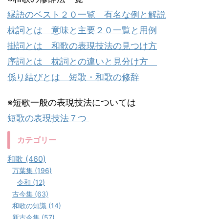
縁語のベスト２０一覧 有名な例と解説
枕詞とは 意味と主要２０一覧と用例
掛詞とは 和歌の表現技法の見つけ方
序詞とは 枕詞との違いと見分け方
係り結びとは 短歌・和歌の修辞
※短歌一般の表現技法については
短歌の表現技法７つ
カテゴリー
和歌 (460)
万葉集 (196)
令和 (12)
古今集 (63)
和歌の知識 (14)
新古今集 (57)