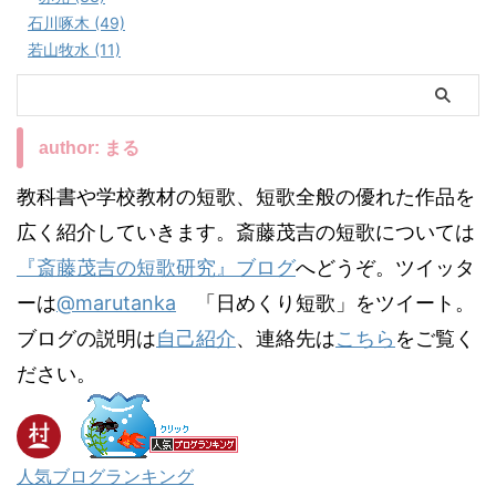
石川啄木 (49)
若山牧水 (11)
author: まる
教科書や学校教材の短歌、短歌全般の優れた作品を
広く紹介していきます。斎藤茂吉の短歌については
『斎藤茂吉の短歌研究』ブログ
へどうぞ。ツイッタ
ーは
@marutanka
「日めくり短歌」をツイート。
ブログの説明は
自己紹介
、連絡先は
こちら
をご覧く
ださい。
人気ブログランキング