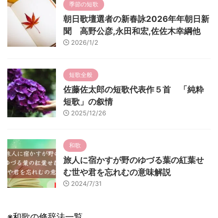
季節の短歌
朝日歌壇選者の新春詠2026年年朝日新
聞 高野公彦,永田和宏,佐佐木幸綱他
2026/1/2
短歌全般
佐藤佐太郎の短歌代表作５首 「純粋
短歌」の叙情
2025/12/26
和歌
旅人に宿かすが野のゆづる葉の紅葉せ
む世や君を忘れむの意味解説
2024/7/31
※和歌の修辞法一覧