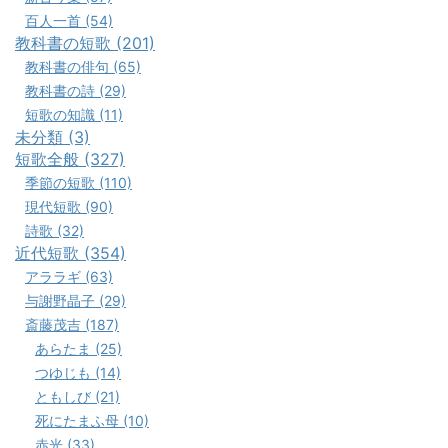
百人一首 (54)
教科書の短歌 (201)
教科書の俳句 (65)
教科書の詩 (29)
短歌の知識 (11)
未分類 (3)
短歌全般 (327)
季節の短歌 (110)
現代短歌 (90)
詩歌 (32)
近代短歌 (354)
アララギ (63)
与謝野晶子 (29)
斎藤茂吉 (187)
あらたま (25)
つゆじも (14)
ともしび (21)
死にたまふ母 (10)
赤光 (33)