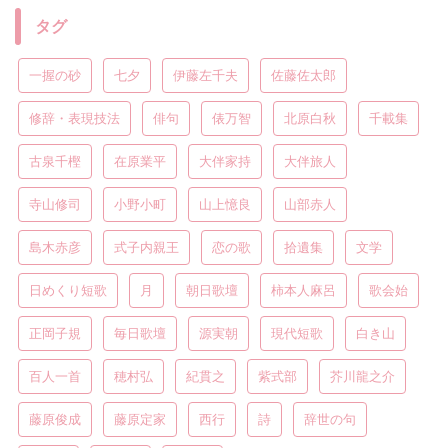
タグ
一握の砂
七夕
伊藤左千夫
佐藤佐太郎
修辞・表現技法
俳句
俵万智
北原白秋
千載集
古泉千樫
在原業平
大伴家持
大伴旅人
寺山修司
小野小町
山上憶良
山部赤人
島木赤彦
式子内親王
恋の歌
拾遺集
文学
日めくり短歌
月
朝日歌壇
柿本人麻呂
歌会始
正岡子規
毎日歌壇
源実朝
現代短歌
白き山
百人一首
穂村弘
紀貫之
紫式部
芥川龍之介
藤原俊成
藤原定家
西行
詩
辞世の句