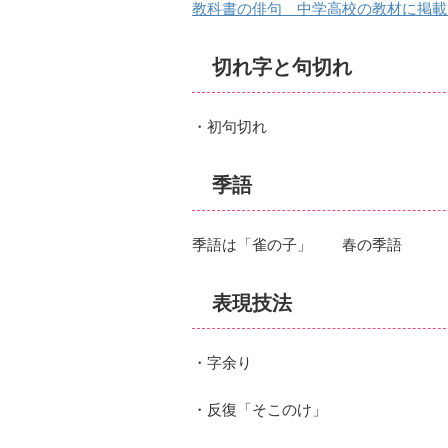
教科書の俳句 中学高校の教材に掲載
切れ字と句切れ
・初句切れ
季語
季語は「雀の子」 春の季語
表現技法
・字余り
・反復「そこのけ」