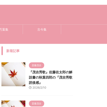
万葉集
古今集
新着記事
斎藤茂吉
『茂吉秀歌』佐藤佐太郎の解
説書の秋葉四郎の『茂吉秀歌
読後感』
2026/2/10
斎藤茂吉