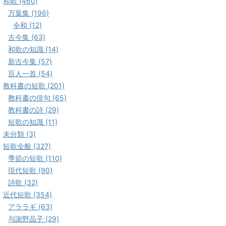
和歌 (460)
万葉集 (196)
令和 (12)
古今集 (63)
和歌の知識 (14)
新古今集 (57)
百人一首 (54)
教科書の短歌 (201)
教科書の俳句 (65)
教科書の詩 (29)
短歌の知識 (11)
未分類 (3)
短歌全般 (327)
季節の短歌 (110)
現代短歌 (90)
詩歌 (32)
近代短歌 (354)
アララギ (63)
与謝野晶子 (29)