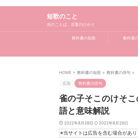
短歌のこと
光のことば、言葉のひかり
教科書の短歌
教科書
HOME
>
教科書の短歌
>
教科書の俳句
>
広告
教科書の俳句
雀の子そこのけそこ
語と意味解説
2022年8月28日
2022年8月29日
※当サイトは広告を含む場合があり