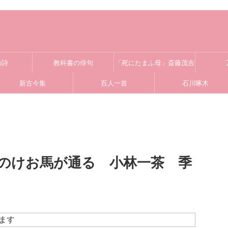
の詩
教科書の俳句
「死にたまふ母」斎藤茂吉
新古今集
百人一首
石川啄木
のけお馬が通る 小林一茶 季
ます