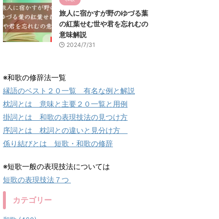
旅人に宿かすが野のゆづる葉
の紅葉せむ世や君を忘れむの
意味解説
2024/7/31
※和歌の修辞法一覧
縁語のベスト２０一覧 有名な例と解説
枕詞とは 意味と主要２０一覧と用例
掛詞とは 和歌の表現技法の見つけ方
序詞とは 枕詞との違いと見分け方
係り結びとは 短歌・和歌の修辞
※短歌一般の表現技法については
短歌の表現技法７つ
カテゴリー