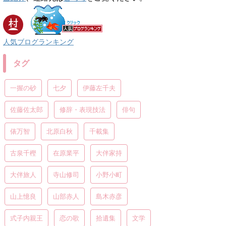
人気ブログランキング
タグ
一握の砂
七夕
伊藤左千夫
佐藤佐太郎
修辞・表現技法
俳句
俵万智
北原白秋
千載集
古泉千樫
在原業平
大伴家持
大伴旅人
寺山修司
小野小町
山上憶良
山部赤人
島木赤彦
式子内親王
恋の歌
拾遺集
文学