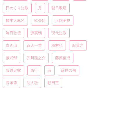
日めくり短歌
月
朝日歌壇
柿本人麻呂
歌会始
正岡子規
毎日歌壇
源実朝
現代短歌
白き山
百人一首
穂村弘
紀貫之
紫式部
芥川龍之介
藤原俊成
藤原定家
西行
詩
辞世の句
長塚節
防人歌
額田王