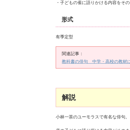
・子どもの雀に語りかける内容をその
形式
有季定型
関連記事：
教科書の俳句 中学・高校の教材
解説
小林一茶のユーモラスで有名な俳句。