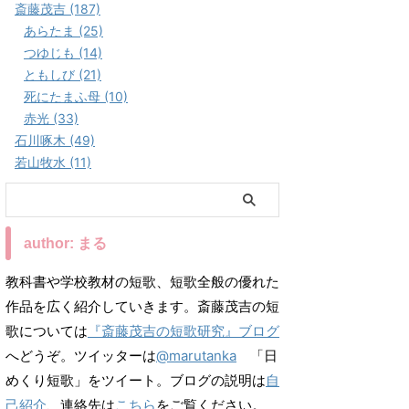
斎藤茂吉 (187)
あらたま (25)
つゆじも (14)
ともしび (21)
死にたまふ母 (10)
赤光 (33)
石川啄木 (49)
若山牧水 (11)
author: まる
教科書や学校教材の短歌、短歌全般の優れた
作品を広く紹介していきます。斎藤茂吉の短
歌については
『斎藤茂吉の短歌研究』ブログ
へどうぞ。ツイッターは
@marutanka
「日
めくり短歌」をツイート。ブログの説明は
自
己紹介
、連絡先は
こちら
をご覧ください。