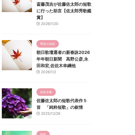
斎藤茂吉が佐藤佐太郎の短歌
に行った助言【佐太郎秀歌鑑
賞】
2026/1/20
季節の短歌
朝日歌壇選者の新春詠2026
年年朝日新聞 高野公彦,永
田和宏,佐佐木幸綱他
2026/1/2
短歌全般
佐藤佐太郎の短歌代表作５
首 「純粋短歌」の叙情
2025/12/26
和歌