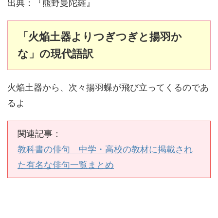
出典：『熊野曼陀羅』
「火焔土器よりつぎつぎと揚羽か
な」の現代語訳
火焔土器から、次々揚羽蝶が飛び立ってくるのであ
るよ
関連記事：
教科書の俳句 中学・高校の教材に掲載され
た有名な俳句一覧まとめ