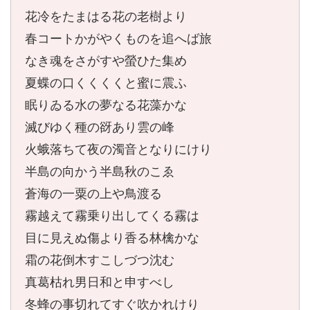
花冷をたまはる花の老樹より
春コートかがやくものを追へば旅
なき魂をさがすや螢ひた集め
夏蝶の口くくくくと蜜に震ふ
眠りゐる水の夢なる花藻かな
滅びゆく種の谺あり雲の峰
火蛾落ちて夜の濁音となりにけり
半島の向かう半島秋のこゑ
蒼海の一粟の上や鳥渡る
霧越えて霧乗り出してくる霧は
目に見えぬ傷より香る林檎かな
霜の花倒木すこしづつ沈む
真葛枯れ男日和と申すべし
冬蜂の事切れてすぐ吹かれけり