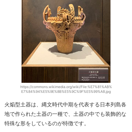
https://commons.wikimedia.org/wiki/File:%E7%81%AB%
E7%84%94%E5%9E%8B%E5%9C%9F%E5%99%A8.jpg
火焔型土器は、縄文時代中期を代表する日本列島各
地で作られた土器の一種で、土器の中でも装飾的な
特殊な形をしているのが特徴です。