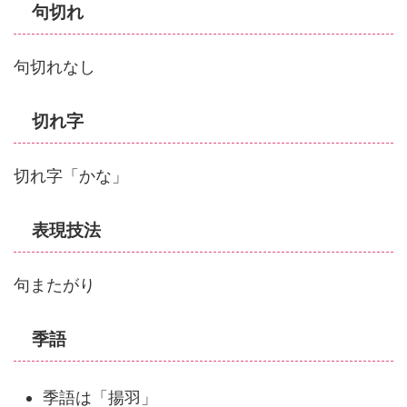
句切れ
句切れなし
切れ字
切れ字「かな」
表現技法
句またがり
季語
季語は「揚羽」