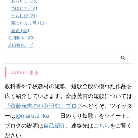
あらたま (25)
つゆじも (14)
ともしび (21)
死にたまふ母 (10)
赤光 (33)
石川啄木 (49)
若山牧水 (11)
author: まる
教科書や学校教材の短歌、短歌全般の優れた作品を
広く紹介していきます。斎藤茂吉の短歌については
『斎藤茂吉の短歌研究』ブログ
へどうぞ。ツイッタ
ーは
@marutanka
「日めくり短歌」をツイート。
ブログの説明は
自己紹介
、連絡先は
こちら
をご覧く
ださい。