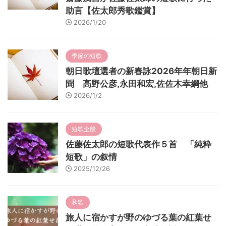
助言【佐太郎秀歌鑑賞】
2026/1/20
季節の短歌
朝日歌壇選者の新春詠2026年年朝日新
聞 高野公彦,永田和宏,佐佐木幸綱他
2026/1/2
短歌全般
佐藤佐太郎の短歌代表作５首 「純粋
短歌」の叙情
2025/12/26
和歌
旅人に宿かすが野のゆづる葉の紅葉せ