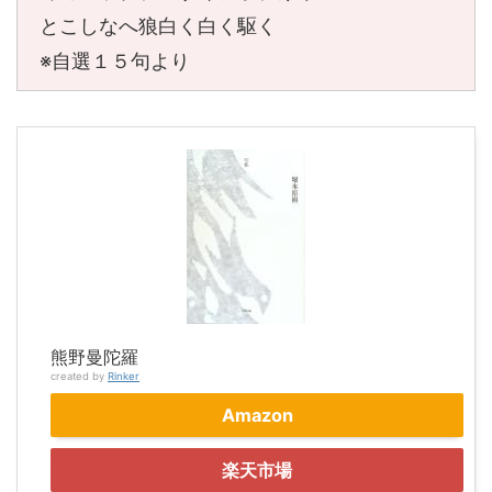
とこしなへ狼白く白く駆く
※自選１５句より
熊野曼陀羅
created by
Rinker
Amazon
楽天市場