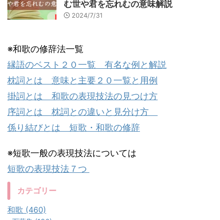
む世や君を忘れむの意味解説
2024/7/31
※和歌の修辞法一覧
縁語のベスト２０一覧 有名な例と解説
枕詞とは 意味と主要２０一覧と用例
掛詞とは 和歌の表現技法の見つけ方
序詞とは 枕詞との違いと見分け方
係り結びとは 短歌・和歌の修辞
※短歌一般の表現技法については
短歌の表現技法７つ
カテゴリー
和歌 (460)