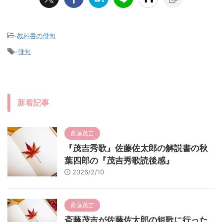
-
教科書の俳句
-
俳句
新着記事
斎藤茂吉
『茂吉秀歌』佐藤佐太郎の解説書の秋
葉四郎の『茂吉秀歌読後感』
2026/2/10
斎藤茂吉
斎藤茂吉が佐藤佐太郎の短歌に行った