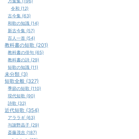
万葉集 (196)
令和 (12)
古今集 (63)
和歌の知識 (14)
新古今集 (57)
百人一首 (54)
教科書の短歌 (201)
教科書の俳句 (65)
教科書の詩 (29)
短歌の知識 (11)
未分類 (3)
短歌全般 (327)
季節の短歌 (110)
現代短歌 (90)
詩歌 (32)
近代短歌 (354)
アララギ (63)
与謝野晶子 (29)
斎藤茂吉 (187)