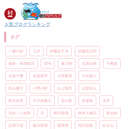
人気ブログランキング
タグ
一握の砂
七夕
伊藤左千夫
佐藤佐太郎
修辞・表現技法
俳句
俵万智
北原白秋
千載集
古泉千樫
在原業平
大伴家持
大伴旅人
寺山修司
小野小町
山上憶良
山部赤人
島木赤彦
式子内親王
恋の歌
拾遺集
文学
日めくり短歌
月
朝日歌壇
柿本人麻呂
歌会始
正岡子規
毎日歌壇
源実朝
現代短歌
白き山