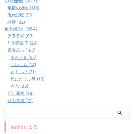
短歌全般 (327)
季節の短歌 (110)
現代短歌 (90)
詩歌 (32)
近代短歌 (354)
アララギ (63)
与謝野晶子 (29)
斎藤茂吉 (187)
あらたま (25)
つゆじも (14)
ともしび (21)
死にたまふ母 (10)
赤光 (33)
石川啄木 (49)
若山牧水 (11)
author: まる