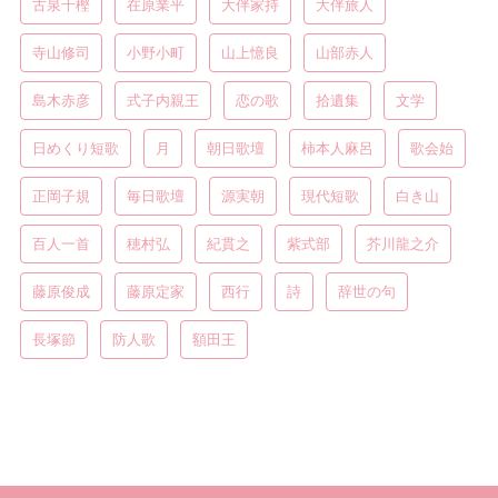
古泉千樫
在原業平
大伴家持
大伴旅人
寺山修司
小野小町
山上憶良
山部赤人
島木赤彦
式子内親王
恋の歌
拾遺集
文学
日めくり短歌
月
朝日歌壇
柿本人麻呂
歌会始
正岡子規
毎日歌壇
源実朝
現代短歌
白き山
百人一首
穂村弘
紀貫之
紫式部
芥川龍之介
藤原俊成
藤原定家
西行
詩
辞世の句
長塚節
防人歌
額田王