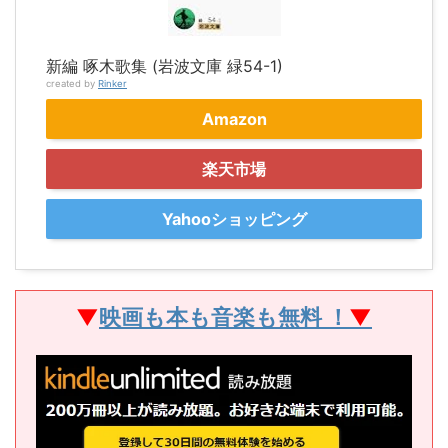
新編 啄木歌集 (岩波文庫 緑54-1)
created by
Rinker
Amazon
楽天市場
Yahooショッピング
▼
映画も本も音楽も無料 ！
▼