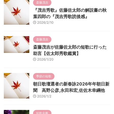
斎藤茂吉
『茂吉秀歌』佐藤佐太郎の解説書の秋
葉四郎の『茂吉秀歌読後感』
2026/2/10
斎藤茂吉
斎藤茂吉が佐藤佐太郎の短歌に行った
助言【佐太郎秀歌鑑賞】
2026/1/20
季節の短歌
朝日歌壇選者の新春詠2026年年朝日新
聞 高野公彦,永田和宏,佐佐木幸綱他
2026/1/2
短歌全般