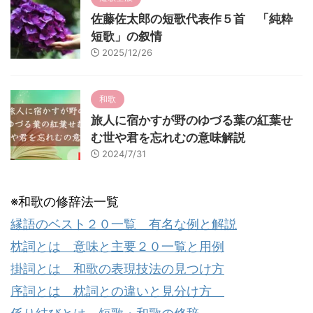
佐藤佐太郎の短歌代表作５首 「純粋
短歌」の叙情
2025/12/26
和歌
旅人に宿かすが野のゆづる葉の紅葉せ
む世や君を忘れむの意味解説
2024/7/31
※和歌の修辞法一覧
縁語のベスト２０一覧 有名な例と解説
枕詞とは 意味と主要２０一覧と用例
掛詞とは 和歌の表現技法の見つけ方
序詞とは 枕詞との違いと見分け方