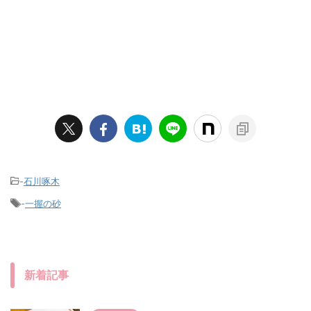
-
石川啄木
-
一握の砂
新着記事