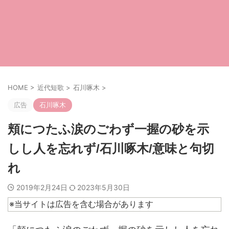
HOME
>
近代短歌
>
石川啄木
>
広告
石川啄木
頬につたふ涙のごわず一握の砂を示
しし人を忘れず/石川啄木/意味と句切
れ
2019年2月24日
2023年5月30日
※当サイトは広告を含む場合があります