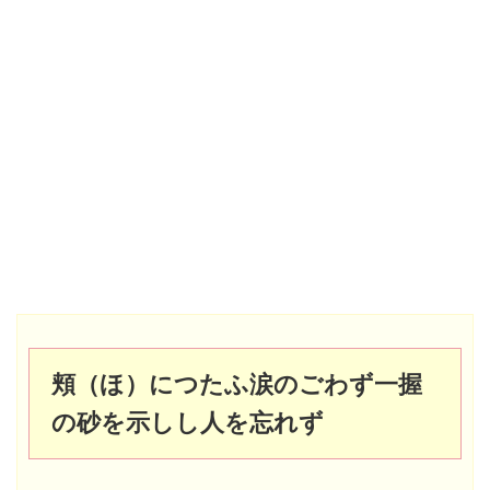
頬（ほ）につたふ涙のごわず一握
の砂を示しし人を忘れず