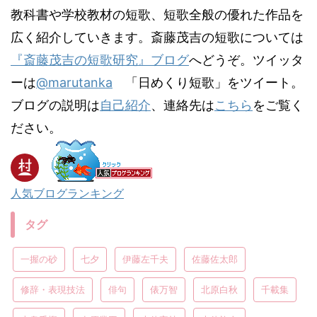
教科書や学校教材の短歌、短歌全般の優れた作品を
広く紹介していきます。斎藤茂吉の短歌については
『斎藤茂吉の短歌研究』ブログ
へどうぞ。ツイッタ
ーは
@marutanka
「日めくり短歌」をツイート。
ブログの説明は
自己紹介
、連絡先は
こちら
をご覧く
ださい。
人気ブログランキング
タグ
一握の砂
七夕
伊藤左千夫
佐藤佐太郎
修辞・表現技法
俳句
俵万智
北原白秋
千載集