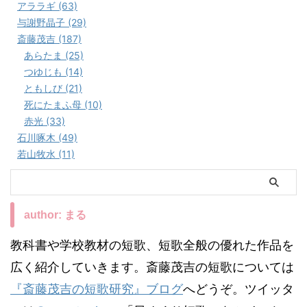
アララギ (63)
与謝野晶子 (29)
斎藤茂吉 (187)
あらたま (25)
つゆじも (14)
ともしび (21)
死にたまふ母 (10)
赤光 (33)
石川啄木 (49)
若山牧水 (11)
author: まる
教科書や学校教材の短歌、短歌全般の優れた作品を
広く紹介していきます。斎藤茂吉の短歌については
『斎藤茂吉の短歌研究』ブログ
へどうぞ。ツイッタ