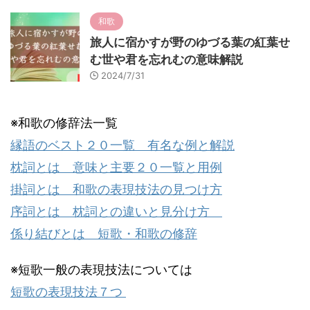
和歌
旅人に宿かすが野のゆづる葉の紅葉せ
む世や君を忘れむの意味解説
2024/7/31
※和歌の修辞法一覧
縁語のベスト２０一覧 有名な例と解説
枕詞とは 意味と主要２０一覧と用例
掛詞とは 和歌の表現技法の見つけ方
序詞とは 枕詞との違いと見分け方
係り結びとは 短歌・和歌の修辞
※短歌一般の表現技法については
短歌の表現技法７つ