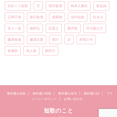
日めくり短歌
月
朝日歌壇
柿本人麻呂
歌会始
正岡子規
毎日歌壇
源実朝
現代短歌
白き山
百人一首
穂村弘
紀貫之
紫式部
芥川龍之介
藤原俊成
藤原定家
西行
詩
辞世の句
長塚節
防人歌
額田王
教科書の短歌
教科書の和歌
教科書の俳句
教科書の詩
プラ
イバシーポリシー
お問い合わせ
短歌のこと