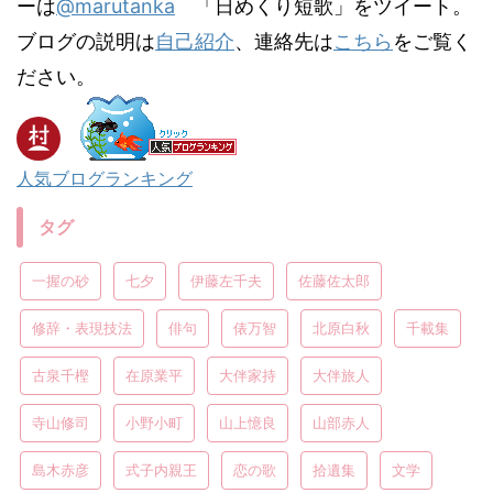
ーは
@marutanka
「日めくり短歌」をツイート。
ブログの説明は
自己紹介
、連絡先は
こちら
をご覧く
ださい。
人気ブログランキング
タグ
一握の砂
七夕
伊藤左千夫
佐藤佐太郎
修辞・表現技法
俳句
俵万智
北原白秋
千載集
古泉千樫
在原業平
大伴家持
大伴旅人
寺山修司
小野小町
山上憶良
山部赤人
島木赤彦
式子内親王
恋の歌
拾遺集
文学