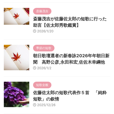
斎藤茂吉
斎藤茂吉が佐藤佐太郎の短歌に行った
助言【佐太郎秀歌鑑賞】
2026/1/20
季節の短歌
朝日歌壇選者の新春詠2026年年朝日新
聞 高野公彦,永田和宏,佐佐木幸綱他
2026/1/2
短歌全般
佐藤佐太郎の短歌代表作５首 「純粋
短歌」の叙情
2025/12/26