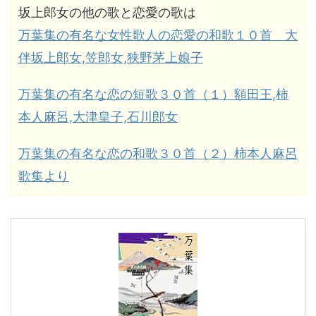
坂上郎女の他の歌と恋愛の歌は
万葉集の有名な女性歌人の恋愛の和歌１０首 大
伴坂上郎女,笠郎女,狭野茅上娘子
万葉集の有名な恋の短歌３０首（１）額田王,柿
本人麻呂,大津皇子,石川郎女
万葉集の有名な恋の和歌３０首（２）柿本人麻呂
歌集より