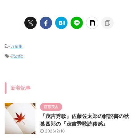
-
万葉集
-
恋の歌
新着記事
斎藤茂吉
『茂吉秀歌』佐藤佐太郎の解説書の秋
葉四郎の『茂吉秀歌読後感』
2026/2/10