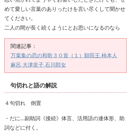
めて愛しい言葉のありったけを言い尽くして聞かせ
てください。
二人の間が長く続くようにとお思いになるのなら
関連記事：
万葉集の恋の和歌３０首（１）額田王,柿本人
麻呂,大津皇子,石川郎女
句切れと語の解説
４句切れ 倒置
・だに…副助詞《接続》体言、活用語の連体形、助
詞などに付く。