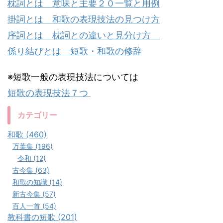
枕詞とは 意味と主要２０一覧と用例
掛詞とは 和歌の表現技法の見つけ方
序詞とは 枕詞との違いと見分け方
係り結びとは 短歌・和歌の修辞
※短歌一般の表現技法については
短歌の表現技法７つ
カテゴリー
和歌 (460)
万葉集 (196)
令和 (12)
古今集 (63)
和歌の知識 (14)
新古今集 (57)
百人一首 (54)
教科書の短歌 (201)