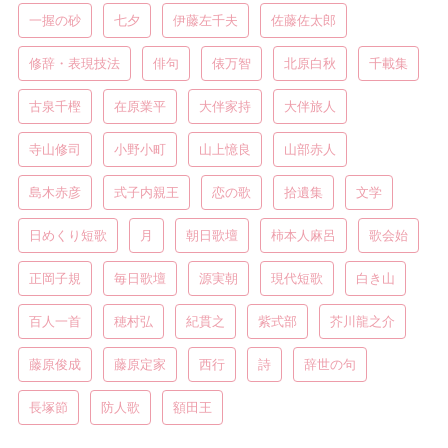
一握の砂
七夕
伊藤左千夫
佐藤佐太郎
修辞・表現技法
俳句
俵万智
北原白秋
千載集
古泉千樫
在原業平
大伴家持
大伴旅人
寺山修司
小野小町
山上憶良
山部赤人
島木赤彦
式子内親王
恋の歌
拾遺集
文学
日めくり短歌
月
朝日歌壇
柿本人麻呂
歌会始
正岡子規
毎日歌壇
源実朝
現代短歌
白き山
百人一首
穂村弘
紀貫之
紫式部
芥川龍之介
藤原俊成
藤原定家
西行
詩
辞世の句
長塚節
防人歌
額田王