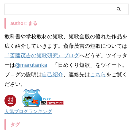
author: まる
教科書や学校教材の短歌、短歌全般の優れた作品を
広く紹介していきます。斎藤茂吉の短歌については
『斎藤茂吉の短歌研究』ブログ
へどうぞ。ツイッタ
ーは
@marutanka
「日めくり短歌」をツイート。
ブログの説明は
自己紹介
、連絡先は
こちら
をご覧く
ださい。
人気ブログランキング
タグ