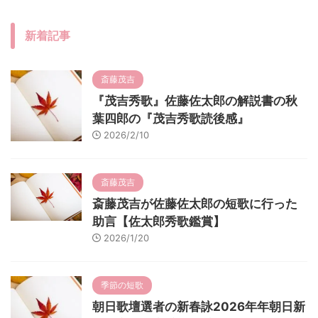
新着記事
斎藤茂吉
『茂吉秀歌』佐藤佐太郎の解説書の秋
葉四郎の『茂吉秀歌読後感』
2026/2/10
斎藤茂吉
斎藤茂吉が佐藤佐太郎の短歌に行った
助言【佐太郎秀歌鑑賞】
2026/1/20
季節の短歌
朝日歌壇選者の新春詠2026年年朝日新