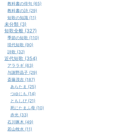
教科書の俳句 (65)
教科書の詩 (29)
短歌の知識 (11)
未分類 (3)
短歌全般 (327)
季節の短歌 (110)
現代短歌 (90)
詩歌 (32)
近代短歌 (354)
アララギ (63)
与謝野晶子 (29)
斎藤茂吉 (187)
あらたま (25)
つゆじも (14)
ともしび (21)
死にたまふ母 (10)
赤光 (33)
石川啄木 (49)
若山牧水 (11)