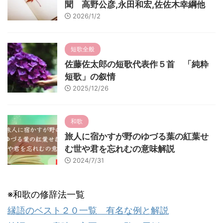
聞 高野公彦,永田和宏,佐佐木幸綱他
2026/1/2
短歌全般
佐藤佐太郎の短歌代表作５首 「純粋
短歌」の叙情
2025/12/26
和歌
旅人に宿かすが野のゆづる葉の紅葉せ
む世や君を忘れむの意味解説
2024/7/31
※和歌の修辞法一覧
縁語のベスト２０一覧 有名な例と解説