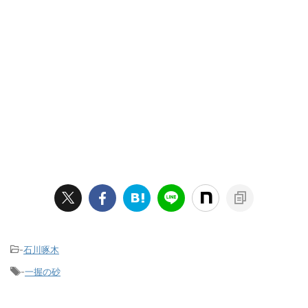
-
石川啄木
-
一握の砂