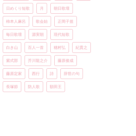
日めくり短歌
月
朝日歌壇
柿本人麻呂
歌会始
正岡子規
毎日歌壇
源実朝
現代短歌
白き山
百人一首
穂村弘
紀貫之
紫式部
芥川龍之介
藤原俊成
藤原定家
西行
詩
辞世の句
長塚節
防人歌
額田王