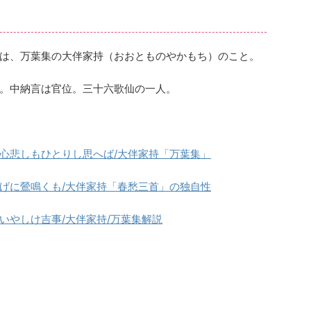
は、万葉集の大伴家持（おおとものやかもち）のこと。
。中納言は官位。三十六歌仙の一人。
心悲しもひとりし思へば/大伴家持「万葉集」
げに鶯鳴くも/大伴家持「春愁三首」の独自性
いやしけ吉事/大伴家持/万葉集解説