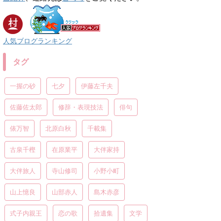
人気ブログランキング
タグ
一握の砂
七夕
伊藤左千夫
佐藤佐太郎
修辞・表現技法
俳句
俵万智
北原白秋
千載集
古泉千樫
在原業平
大伴家持
大伴旅人
寺山修司
小野小町
山上憶良
山部赤人
島木赤彦
式子内親王
恋の歌
拾遺集
文学