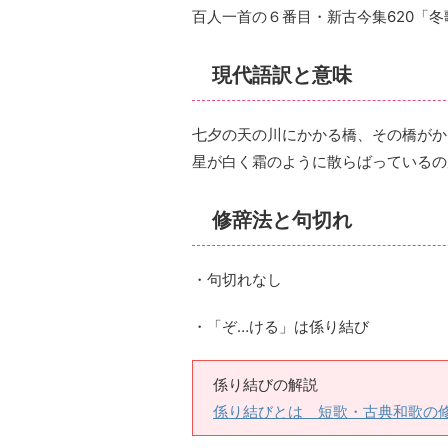
百人一首の６番目・新古今集620「冬
現代語訳と意味
七夕の天の川にかかる橋、その橋がか
星が白く霜のように散らばっているの
修辞法と句切れ
・句切れなし
・「ぞ…ける」は係り結び
係り結びの解説
係り結びとは 短歌・古典和歌の