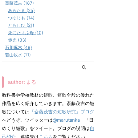
斎藤茂吉 (187)
あらたま (25)
つゆじも (14)
ともしび (21)
死にたまふ母 (10)
赤光 (33)
石川啄木 (49)
若山牧水 (11)
author: まる
教科書や学校教材の短歌、短歌全般の優れた
作品を広く紹介していきます。斎藤茂吉の短
歌については
『斎藤茂吉の短歌研究』ブログ
へどうぞ。ツイッターは
@marutanka
「日
めくり短歌」をツイート。ブログの説明は
自
己紹介
、連絡先は
こちら
をご覧ください。