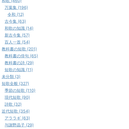
和歌 (460)
万葉集 (196)
令和 (12)
古今集 (63)
和歌の知識 (14)
新古今集 (57)
百人一首 (54)
教科書の短歌 (201)
教科書の俳句 (65)
教科書の詩 (29)
短歌の知識 (11)
未分類 (3)
短歌全般 (327)
季節の短歌 (110)
現代短歌 (90)
詩歌 (32)
近代短歌 (354)
アララギ (63)
与謝野晶子 (29)