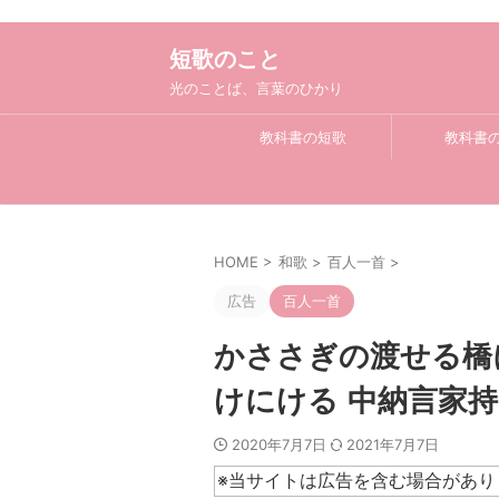
短歌のこと
光のことば、言葉のひかり
教科書の短歌
教科書
HOME
>
和歌
>
百人一首
>
広告
百人一首
かささぎの渡せる橋
けにける 中納言家持
2020年7月7日
2021年7月7日
※当サイトは広告を含む場合があり