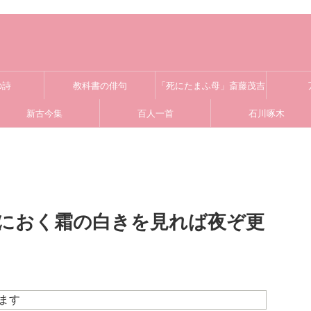
の詩
教科書の俳句
「死にたまふ母」斎藤茂吉
新古今集
百人一首
石川啄木
におく霜の白きを見れば夜ぞ更
ます