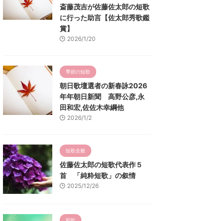
斎藤茂吉が佐藤佐太郎の短歌
に行った助言【佐太郎秀歌鑑
賞】
2026/1/20
季節の短歌
朝日歌壇選者の新春詠2026
年年朝日新聞 高野公彦,永
田和宏,佐佐木幸綱他
2026/1/2
短歌全般
佐藤佐太郎の短歌代表作５
首 「純粋短歌」の叙情
2025/12/26
和歌