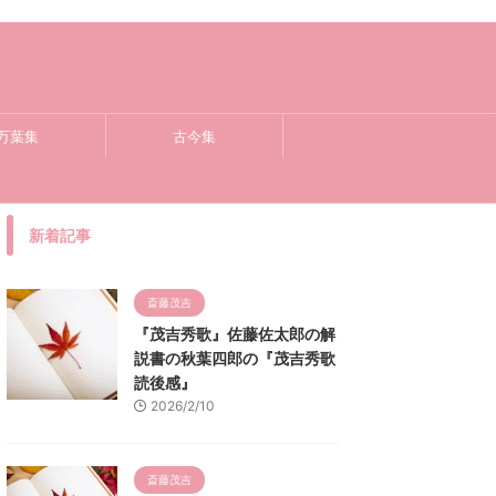
万葉集
古今集
新着記事
斎藤茂吉
『茂吉秀歌』佐藤佐太郎の解
説書の秋葉四郎の『茂吉秀歌
読後感』
2026/2/10
斎藤茂吉