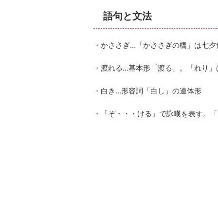
語句と文法
・かささぎ…「かささぎの橋」は七夕
・渡れる…基本形「渡る」。「れり」
・白き…形容詞「白し」の連体形
・「ぞ・・・ける」で詠嘆を表す。「