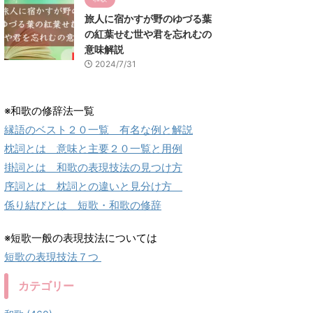
旅人に宿かすが野のゆづる葉
の紅葉せむ世や君を忘れむの
意味解説
2024/7/31
※和歌の修辞法一覧
縁語のベスト２０一覧 有名な例と解説
枕詞とは 意味と主要２０一覧と用例
掛詞とは 和歌の表現技法の見つけ方
序詞とは 枕詞との違いと見分け方
係り結びとは 短歌・和歌の修辞
※短歌一般の表現技法については
短歌の表現技法７つ
カテゴリー