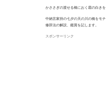
かささぎの渡せる橋におく霜の白きを
中納言家持の七夕の天の川の橋をモチ
修辞法の解説、鑑賞を記します。
スポンサーリンク