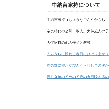
中納言家持について
中納言家持（ちゅうなごんやかもち）
奈良時代の公卿・歌人。大伴旅人の子
大伴家持の他の作品と解説
うらうらに照れる春日にひばり上がり
春の野に霞たなびきうら悲しこの夕か
新しき年の初めの初春の今日降る雪の