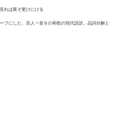
見れば夜ぞ更けにける
ーフにした、百人一首６の和歌の現代語訳、品詞分解と