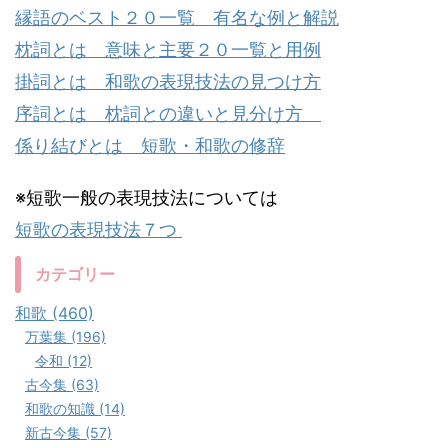
縁語のベスト２０一覧 有名な例と解説
枕詞とは 意味と主要２０一覧と用例
掛詞とは 和歌の表現技法の見つけ方
序詞とは 枕詞との違いと見分け方
係り結びとは 短歌・和歌の修辞
※短歌一般の表現技法については
短歌の表現技法７つ
カテゴリー
和歌 (460)
万葉集 (196)
令和 (12)
古今集 (63)
和歌の知識 (14)
新古今集 (57)