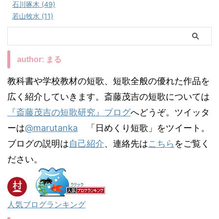
石川啄木 (49)
若山牧水 (11)
author: まる
教科書や学校教材の短歌、短歌全般の優れた作品を
広く紹介していきます。斎藤茂吉の短歌については
『斎藤茂吉の短歌研究』ブログ
へどうぞ。ツイッタ
ーは
@marutanka
「日めくり短歌」をツイート。
ブログの説明は
自己紹介
、連絡先は
こちら
をご覧く
ださい。
人気ブログランキング