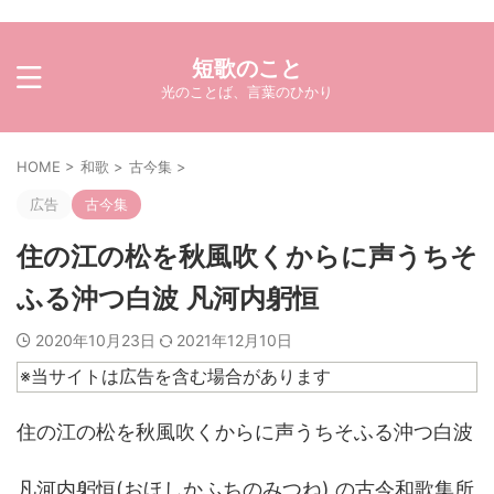
短歌のこと
光のことば、言葉のひかり
HOME
>
和歌
>
古今集
>
広告
古今集
住の江の松を秋風吹くからに声うちそ
ふる沖つ白波 凡河内躬恒
2020年10月23日
2021年12月10日
※当サイトは広告を含む場合があります
住の江の松を秋風吹くからに声うちそふる沖つ白波
凡河内躬恒(おほしかふちのみつね) の古今和歌集所