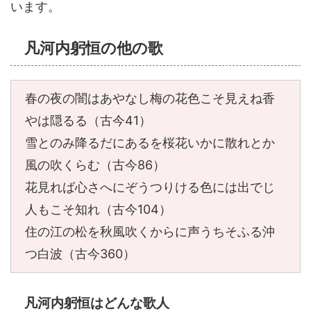
います。
凡河内躬恒の他の歌
春の夜の闇はあやなし梅の花色こそ見えね香
やは隠るる（古今41）
雪とのみ降るだにあるを桜花いかに散れとか
風の吹くらむ（古今86）
花見れば心さへにぞうつりける色には出でじ
人もこそ知れ（古今104）
住の江の松を秋風吹くからに声うちそふる沖
つ白波（古今360）
凡河内躬恒はどんな歌人