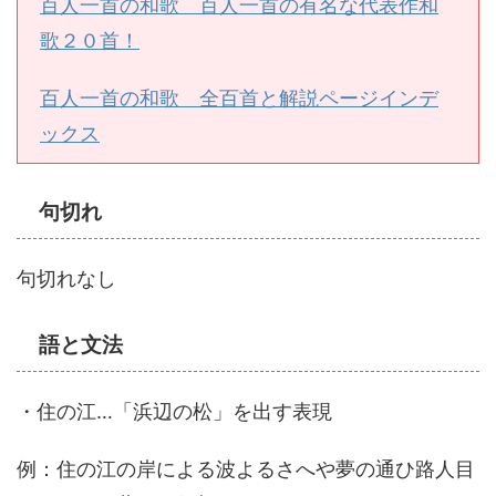
百人一首の和歌 百人一首の有名な代表作和
歌２０首！
百人一首の和歌 全百首と解説ページインデ
ックス
句切れ
句切れなし
語と文法
・住の江…「浜辺の松」を出す表現
例：住の江の岸による波よるさへや夢の通ひ路人目