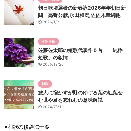
朝日歌壇選者の新春詠2026年年朝日新
聞 高野公彦,永田和宏,佐佐木幸綱他
2026/1/2
短歌全般
佐藤佐太郎の短歌代表作５首 「純粋
短歌」の叙情
2025/12/26
和歌
旅人に宿かすが野のゆづる葉の紅葉せ
む世や君を忘れむの意味解説
2024/7/31
※和歌の修辞法一覧