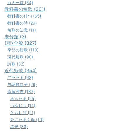
百人一首 (54)
教科書の短歌 (201)
教科書の俳句 (65)
教科書の詩 (29)
短歌の知識 (11)
未分類 (3)
短歌全般 (327)
季節の短歌 (110)
現代短歌 (90)
詩歌 (32)
近代短歌 (354)
アララギ (63)
与謝野晶子 (29)
斎藤茂吉 (187)
あらたま (25)
つゆじも (14)
ともしび (21)
死にたまふ母 (10)
赤光 (33)