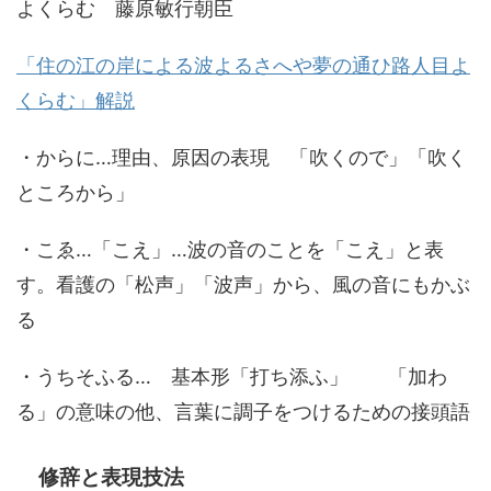
よくらむ 藤原敏行朝臣
「住の江の岸による波よるさへや夢の通ひ路人目よ
くらむ」解説
・からに…理由、原因の表現 「吹くので」「吹く
ところから」
・こゑ…「こえ」…波の音のことを「こえ」と表
す。看護の「松声」「波声」から、風の音にもかぶ
る
・うちそふる… 基本形「打ち添ふ」 「加わ
る」の意味の他、言葉に調子をつけるための接頭語
修辞と表現技法