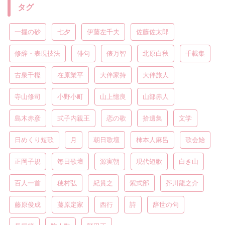
タグ
一握の砂
七夕
伊藤左千夫
佐藤佐太郎
修辞・表現技法
俳句
俵万智
北原白秋
千載集
古泉千樫
在原業平
大伴家持
大伴旅人
寺山修司
小野小町
山上憶良
山部赤人
島木赤彦
式子内親王
恋の歌
拾遺集
文学
日めくり短歌
月
朝日歌壇
柿本人麻呂
歌会始
正岡子規
毎日歌壇
源実朝
現代短歌
白き山
百人一首
穂村弘
紀貫之
紫式部
芥川龍之介
藤原俊成
藤原定家
西行
詩
辞世の句