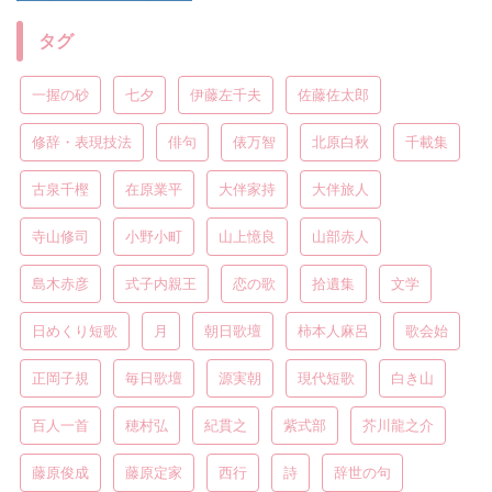
タグ
一握の砂
七夕
伊藤左千夫
佐藤佐太郎
修辞・表現技法
俳句
俵万智
北原白秋
千載集
古泉千樫
在原業平
大伴家持
大伴旅人
寺山修司
小野小町
山上憶良
山部赤人
島木赤彦
式子内親王
恋の歌
拾遺集
文学
日めくり短歌
月
朝日歌壇
柿本人麻呂
歌会始
正岡子規
毎日歌壇
源実朝
現代短歌
白き山
百人一首
穂村弘
紀貫之
紫式部
芥川龍之介
藤原俊成
藤原定家
西行
詩
辞世の句