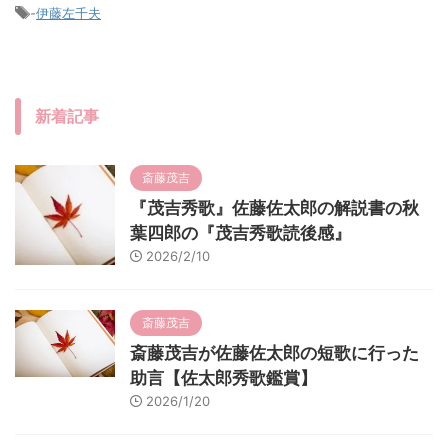
-
伊藤左千夫
新着記事
斎藤茂吉
『茂吉秀歌』佐藤佐太郎の解説書の秋
葉四郎の『茂吉秀歌読後感』
2026/2/10
斎藤茂吉
斎藤茂吉が佐藤佐太郎の短歌に行った
助言【佐太郎秀歌鑑賞】
2026/1/20