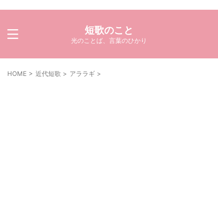
短歌のこと
光のことば、言葉のひかり
HOME
>
近代短歌
>
アララギ
>