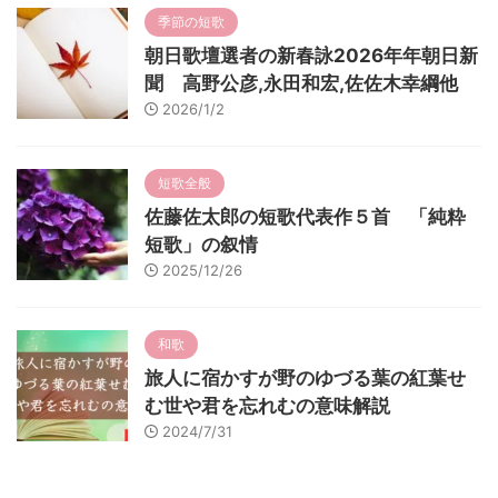
季節の短歌
朝日歌壇選者の新春詠2026年年朝日新
聞 高野公彦,永田和宏,佐佐木幸綱他
2026/1/2
短歌全般
佐藤佐太郎の短歌代表作５首 「純粋
短歌」の叙情
2025/12/26
和歌
旅人に宿かすが野のゆづる葉の紅葉せ
む世や君を忘れむの意味解説
2024/7/31