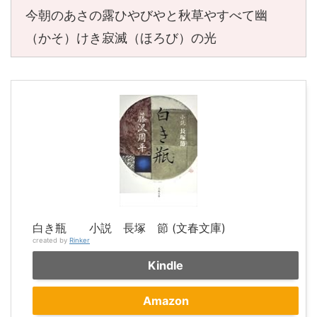
今朝のあさの露ひやびやと秋草やすべて幽
（かそ）けき寂滅（ほろび）の光
白き瓶 小説 長塚 節 (文春文庫)
created by
Rinker
Kindle
Amazon