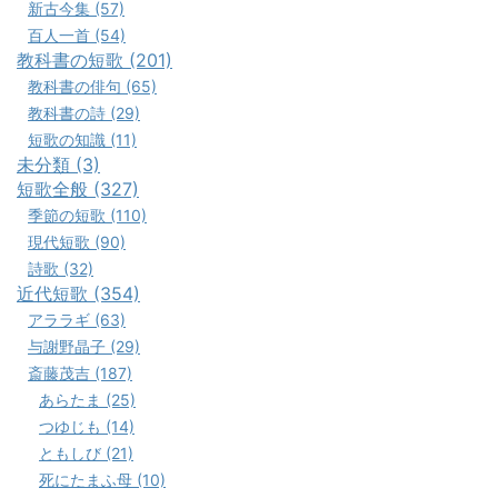
新古今集 (57)
百人一首 (54)
教科書の短歌 (201)
教科書の俳句 (65)
教科書の詩 (29)
短歌の知識 (11)
未分類 (3)
短歌全般 (327)
季節の短歌 (110)
現代短歌 (90)
詩歌 (32)
近代短歌 (354)
アララギ (63)
与謝野晶子 (29)
斎藤茂吉 (187)
あらたま (25)
つゆじも (14)
ともしび (21)
死にたまふ母 (10)