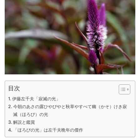
目次
伊藤左千夫「寂滅の光」
今朝のあさの露ひやびやと秋草やすべて幽（かそ）けき寂
滅（ほろび）の光
解説と鑑賞
「ほろびの光」は左千夫晩年の傑作