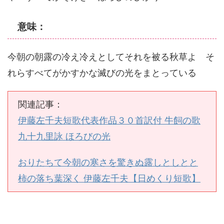
意味：
今朝の朝露の冷え冷えとしてそれを被る秋草よ そ
れらすべてがかすかな滅びの光をまとっている
関連記事：
伊藤左千夫短歌代表作品３０首訳付 牛飼の歌
九十九里詠 ほろびの光
おりたちて今朝の寒さを驚きぬ露しとしとと
柿の落ち葉深く 伊藤左千夫【日めくり短歌】