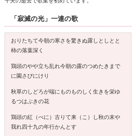
千夫の逝去で歌集を初めています。
「寂滅の光」一連の歌
おりたちて今朝の寒さを驚きぬ露しとしとと
柿の落葉深く
鶏頭のやや立ち乱れ今朝の露のつめたきまで
に園さびにけり
秋草のしどろが端にものものしく生きを栄ゆ
るつはぶきの花
鶏頭の紅（べに）古りて来（こ）し秋の末や
我れ四十九の年行かんとす