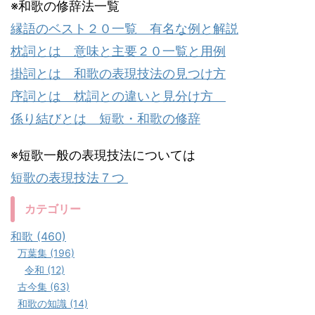
※和歌の修辞法一覧
縁語のベスト２０一覧 有名な例と解説
枕詞とは 意味と主要２０一覧と用例
掛詞とは 和歌の表現技法の見つけ方
序詞とは 枕詞との違いと見分け方
係り結びとは 短歌・和歌の修辞
※短歌一般の表現技法については
短歌の表現技法７つ
カテゴリー
和歌 (460)
万葉集 (196)
令和 (12)
古今集 (63)
和歌の知識 (14)