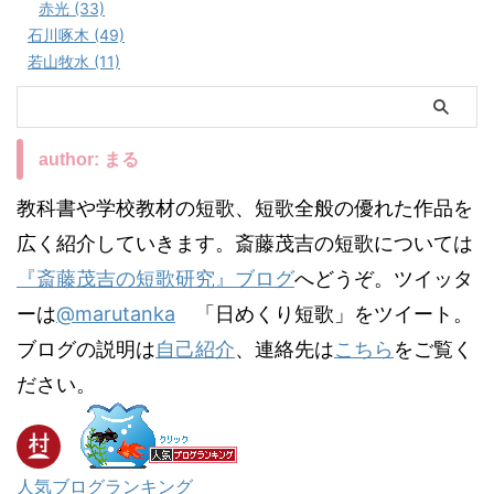
赤光 (33)
石川啄木 (49)
若山牧水 (11)
author: まる
教科書や学校教材の短歌、短歌全般の優れた作品を
広く紹介していきます。斎藤茂吉の短歌については
『斎藤茂吉の短歌研究』ブログ
へどうぞ。ツイッタ
ーは
@marutanka
「日めくり短歌」をツイート。
ブログの説明は
自己紹介
、連絡先は
こちら
をご覧く
ださい。
人気ブログランキング