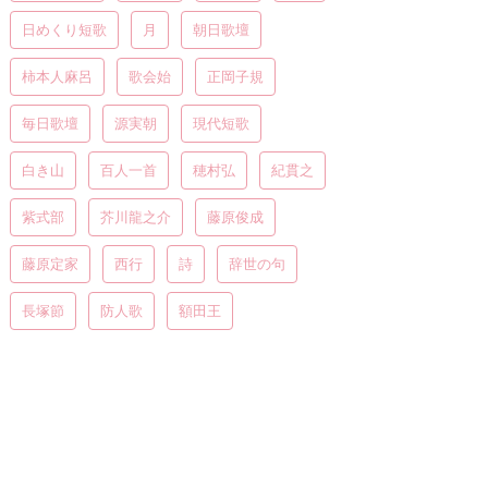
日めくり短歌
月
朝日歌壇
柿本人麻呂
歌会始
正岡子規
毎日歌壇
源実朝
現代短歌
白き山
百人一首
穂村弘
紀貫之
紫式部
芥川龍之介
藤原俊成
藤原定家
西行
詩
辞世の句
長塚節
防人歌
額田王