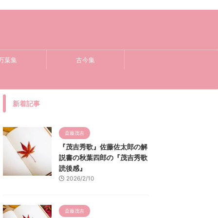
万葉集
古今集
新着記事
斎藤茂吉
『茂吉秀歌』佐藤佐太郎の解
説書の秋葉四郎の『茂吉秀歌
読後感』
2026/2/10
斎藤茂吉