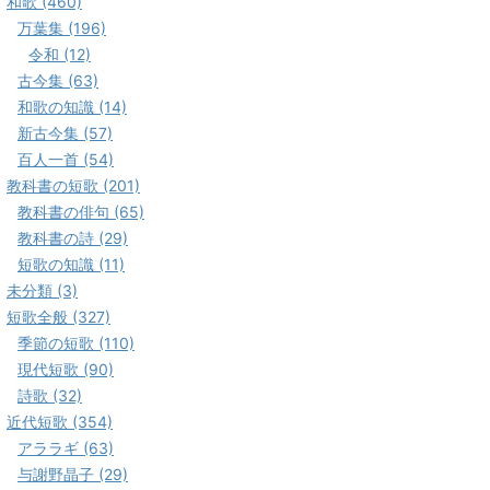
和歌 (460)
万葉集 (196)
令和 (12)
古今集 (63)
和歌の知識 (14)
新古今集 (57)
百人一首 (54)
教科書の短歌 (201)
教科書の俳句 (65)
教科書の詩 (29)
短歌の知識 (11)
未分類 (3)
短歌全般 (327)
季節の短歌 (110)
現代短歌 (90)
詩歌 (32)
近代短歌 (354)
アララギ (63)
与謝野晶子 (29)