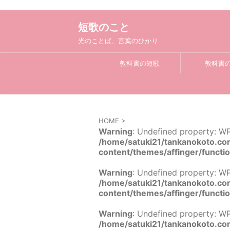
短歌のこと
光のことば、言葉のひかり
教科書の短歌
教科書
HOME
>
Warning
: Undefined property: WP
/home/satuki21/tankanokoto.co
content/themes/affinger/functi
Warning
: Undefined property: WP
/home/satuki21/tankanokoto.co
content/themes/affinger/functi
Warning
: Undefined property: W
/home/satuki21/tankanokoto.co