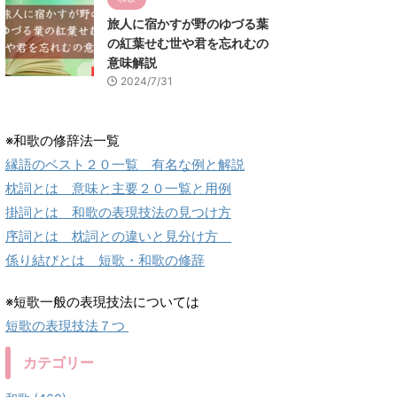
旅人に宿かすが野のゆづる葉
の紅葉せむ世や君を忘れむの
意味解説
2024/7/31
※和歌の修辞法一覧
縁語のベスト２０一覧 有名な例と解説
枕詞とは 意味と主要２０一覧と用例
掛詞とは 和歌の表現技法の見つけ方
序詞とは 枕詞との違いと見分け方
係り結びとは 短歌・和歌の修辞
※短歌一般の表現技法については
短歌の表現技法７つ
カテゴリー