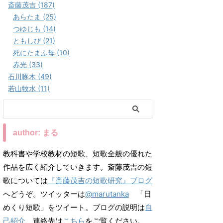
斎藤茂吉 (187)
あらたま (25)
つゆじも (14)
ともしび (21)
死にたまふ母 (10)
赤光 (33)
石川啄木 (49)
若山牧水 (11)
author: まる
教科書や学校教材の短歌、短歌全般の優れた
作品を広く紹介していきます。斎藤茂吉の短
歌については
『斎藤茂吉の短歌研究』ブログ
へどうぞ。ツイッターは
@marutanka
「日
めくり短歌」をツイート。ブログの説明は
自
己紹介
、連絡先は
こちら
をご覧ください。