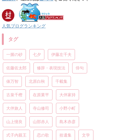
人気ブログランキング
タグ
一握の砂
七夕
伊藤左千夫
佐藤佐太郎
修辞・表現技法
俳句
俵万智
北原白秋
千載集
古泉千樫
在原業平
大伴家持
大伴旅人
寺山修司
小野小町
山上憶良
山部赤人
島木赤彦
式子内親王
恋の歌
拾遺集
文学