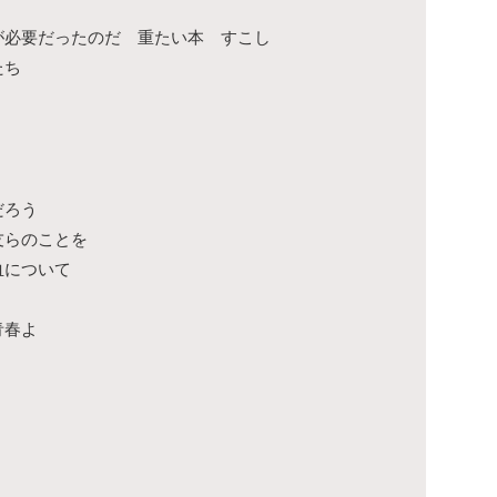
が必要だったのだ 重たい本 すこし
たち
だろう
友らのことを
血について
青春よ