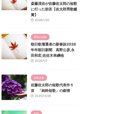
斎藤茂吉が佐藤佐太郎の短歌
に行った助言【佐太郎秀歌鑑
賞】
2026/1/20
季節の短歌
朝日歌壇選者の新春詠2026
年年朝日新聞 高野公彦,永
田和宏,佐佐木幸綱他
2026/1/2
短歌全般
佐藤佐太郎の短歌代表作５
首 「純粋短歌」の叙情
2025/12/26
和歌