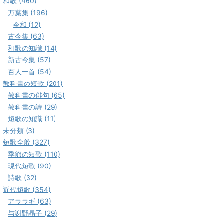
和歌 (460)
万葉集 (196)
令和 (12)
古今集 (63)
和歌の知識 (14)
新古今集 (57)
百人一首 (54)
教科書の短歌 (201)
教科書の俳句 (65)
教科書の詩 (29)
短歌の知識 (11)
未分類 (3)
短歌全般 (327)
季節の短歌 (110)
現代短歌 (90)
詩歌 (32)
近代短歌 (354)
アララギ (63)
与謝野晶子 (29)