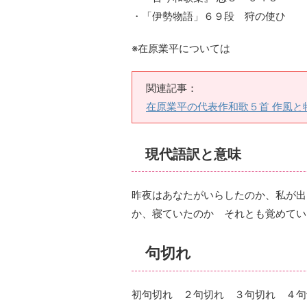
・「
伊勢物語」６９段 狩の使ひ
※在原業平については
関連記事：
在原業平の代表作和歌５首 作風と
現代語訳と意味
昨夜はあなたがいらしたのか、私が出
か、寝ていたのか それとも覚めてい
句切れ
初句切れ ２句切れ ３句切れ ４句