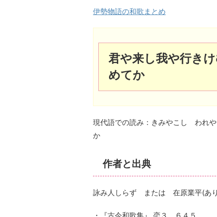
伊勢物語の和歌まとめ
君や来し我や行きけ
めてか
現代語での読み：きみやこし われや
か
作者と出典
詠み人しらず または 在原業平(あ
・『古今和歌集』 恋３ ６４５