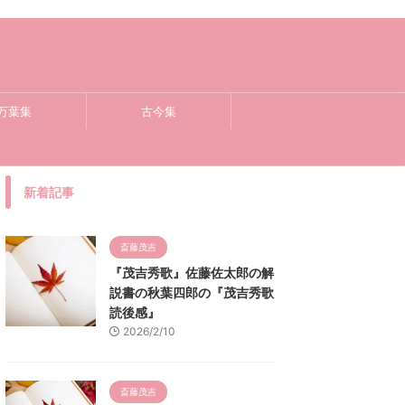
万葉集
古今集
新着記事
斎藤茂吉
『茂吉秀歌』佐藤佐太郎の解
説書の秋葉四郎の『茂吉秀歌
読後感』
2026/2/10
斎藤茂吉