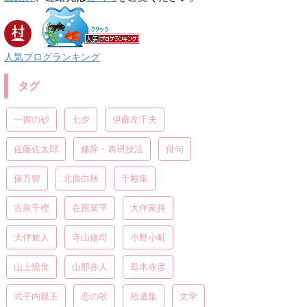
人気ブログランキング
タグ
一握の砂
七夕
伊藤左千夫
佐藤佐太郎
修辞・表現技法
俳句
俵万智
北原白秋
千載集
古泉千樫
在原業平
大伴家持
大伴旅人
寺山修司
小野小町
山上憶良
山部赤人
島木赤彦
式子内親王
恋の歌
拾遺集
文学