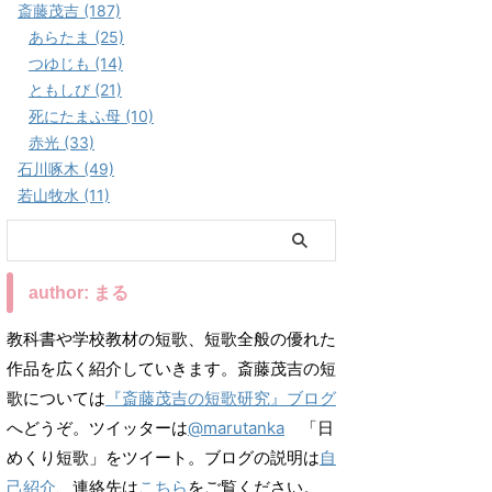
斎藤茂吉 (187)
あらたま (25)
つゆじも (14)
ともしび (21)
死にたまふ母 (10)
赤光 (33)
石川啄木 (49)
若山牧水 (11)
author: まる
教科書や学校教材の短歌、短歌全般の優れた
作品を広く紹介していきます。斎藤茂吉の短
歌については
『斎藤茂吉の短歌研究』ブログ
へどうぞ。ツイッターは
@marutanka
「日
めくり短歌」をツイート。ブログの説明は
自
己紹介
、連絡先は
こちら
をご覧ください。