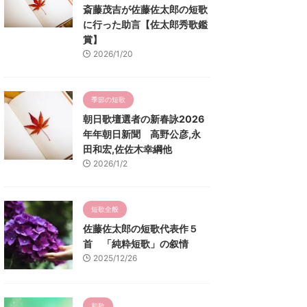
斎藤茂吉が佐藤佐太郎の短歌
に行った助言【佐太郎秀歌鑑
賞】
2026/1/20
季節の短歌
朝日歌壇選者の新春詠2026
年年朝日新聞 高野公彦,永
田和宏,佐佐木幸綱他
2026/1/2
短歌全般
佐藤佐太郎の短歌代表作５
首 「純粋短歌」の叙情
2025/12/26
和歌