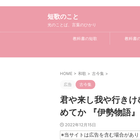
短歌のこと
光のことば、言葉のひかり
教科書の短歌
教科書
HOME
>
和歌
>
古今集
>
広告
古今集
君や来し我や行きけ
めてか 『伊勢物語』
2022年12月15日
※当サイトは広告を含む場合があり