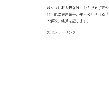
君や来し我や行きけむおもほえず夢か
歌、他に在原業平が主人公とされる「
の解説、鑑賞を記します。
スポンサーリンク