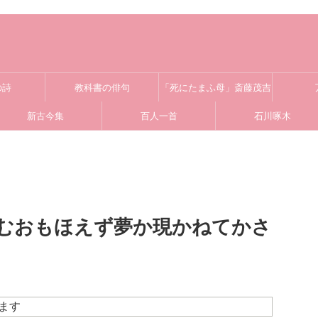
の詩
教科書の俳句
「死にたまふ母」斎藤茂吉
新古今集
百人一首
石川啄木
むおもほえず夢か現かねてかさ
ます