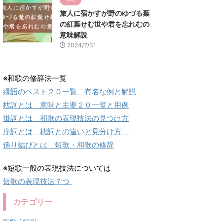
旅人に宿かすが野のゆづる葉
の紅葉せむ世や君を忘れむの
意味解説
2024/7/31
※和歌の修辞法一覧
縁語のベスト２０一覧 有名な例と解説
枕詞とは 意味と主要２０一覧と用例
掛詞とは 和歌の表現技法の見つけ方
序詞とは 枕詞との違いと見分け方
係り結びとは 短歌・和歌の修辞
※短歌一般の表現技法については
短歌の表現技法７つ
カテゴリー