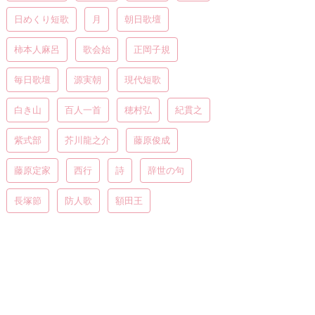
日めくり短歌
月
朝日歌壇
柿本人麻呂
歌会始
正岡子規
毎日歌壇
源実朝
現代短歌
白き山
百人一首
穂村弘
紀貫之
紫式部
芥川龍之介
藤原俊成
藤原定家
西行
詩
辞世の句
長塚節
防人歌
額田王