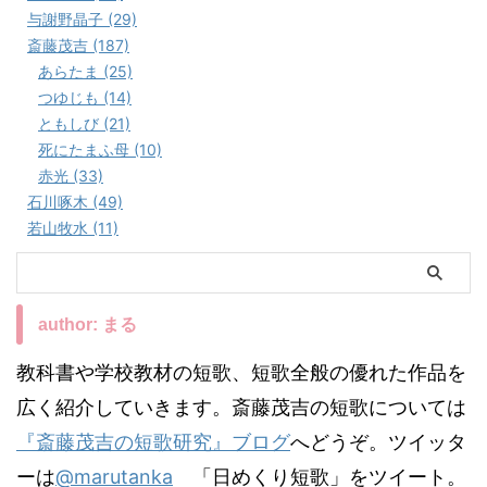
与謝野晶子 (29)
斎藤茂吉 (187)
あらたま (25)
つゆじも (14)
ともしび (21)
死にたまふ母 (10)
赤光 (33)
石川啄木 (49)
若山牧水 (11)
author: まる
教科書や学校教材の短歌、短歌全般の優れた作品を
広く紹介していきます。斎藤茂吉の短歌については
『斎藤茂吉の短歌研究』ブログ
へどうぞ。ツイッタ
ーは
@marutanka
「日めくり短歌」をツイート。