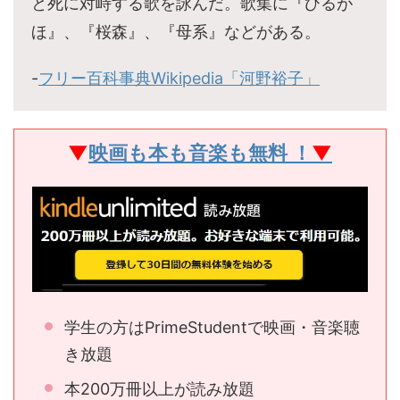
と死に対峙する歌を詠んだ。歌集に『ひるが
ほ』、『桜森』、『母系』などがある。
-
フリー百科事典Wikipedia「河野裕子」
▼
映画も本も音楽も無料 ！
▼
学生の方はPrimeStudentで映画・音楽聴
き放題
本200万冊以上が読み放題