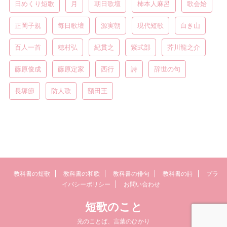
日めくり短歌
月
朝日歌壇
柿本人麻呂
歌会始
正岡子規
毎日歌壇
源実朝
現代短歌
白き山
百人一首
穂村弘
紀貫之
紫式部
芥川龍之介
藤原俊成
藤原定家
西行
詩
辞世の句
長塚節
防人歌
額田王
教科書の短歌
教科書の和歌
教科書の俳句
教科書の詩
プラ
イバシーポリシー
お問い合わせ
短歌のこと
光のことば、言葉のひかり