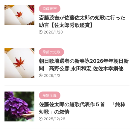
斎藤茂吉
斎藤茂吉が佐藤佐太郎の短歌に行った
助言【佐太郎秀歌鑑賞】
2026/1/20
季節の短歌
朝日歌壇選者の新春詠2026年年朝日新
聞 高野公彦,永田和宏,佐佐木幸綱他
2026/1/2
短歌全般
佐藤佐太郎の短歌代表作５首 「純粋
短歌」の叙情
2025/12/26