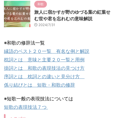
和歌
旅人に宿かすが野のゆづる葉の紅葉せ
む世や君を忘れむの意味解説
2024/7/31
※和歌の修辞法一覧
縁語のベスト２０一覧 有名な例と解説
枕詞とは 意味と主要２０一覧と用例
掛詞とは 和歌の表現技法の見つけ方
序詞とは 枕詞との違いと見分け方
係り結びとは 短歌・和歌の修辞
※短歌一般の表現技法については
短歌の表現技法７つ