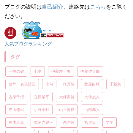
ブログの説明は
自己紹介
、連絡先は
こちら
をご覧く
ださい。
人気ブログランキング
タグ
一握の砂
七夕
伊藤左千夫
佐藤佐太郎
修辞・表現技法
俳句
俵万智
北原白秋
千載集
古泉千樫
在原業平
大伴家持
大伴旅人
寺山修司
小野小町
山上憶良
山部赤人
島木赤彦
式子内親王
恋の歌
拾遺集
文学