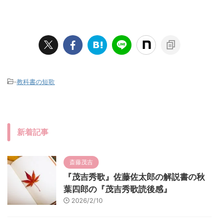
-
教科書の短歌
新着記事
斎藤茂吉
『茂吉秀歌』佐藤佐太郎の解説書の秋
葉四郎の『茂吉秀歌読後感』
2026/2/10