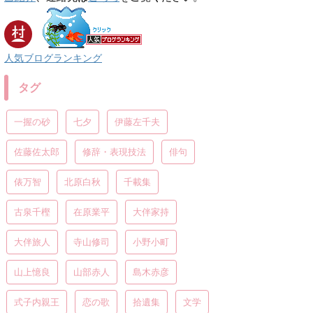
人気ブログランキング
タグ
一握の砂
七夕
伊藤左千夫
佐藤佐太郎
修辞・表現技法
俳句
俵万智
北原白秋
千載集
古泉千樫
在原業平
大伴家持
大伴旅人
寺山修司
小野小町
山上憶良
山部赤人
島木赤彦
式子内親王
恋の歌
拾遺集
文学