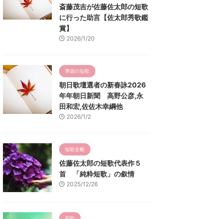
斎藤茂吉が佐藤佐太郎の短歌
に行った助言【佐太郎秀歌鑑
賞】
2026/1/20
季節の短歌
朝日歌壇選者の新春詠2026
年年朝日新聞 高野公彦,永
田和宏,佐佐木幸綱他
2026/1/2
短歌全般
佐藤佐太郎の短歌代表作５
首 「純粋短歌」の叙情
2025/12/26
和歌