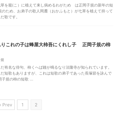
草を籠(こ）に植えて来し病めるわがため は正岡子規の新年の短
規のため、お弟子の歌人岡麓（おかふもと）が七草を植えて持って
んだ歌です。
れりこれの子は蜂屋大柿吾にくれし子 正岡子規の柿
子規
んだ有名な俳句、柿くへば鐘が鳴るなり法隆寺が知られています。
んだ短歌もありますが、これは短歌の弟子であった長塚節を詠んで
子規の柿の短歌 ...
« Prev
1
2