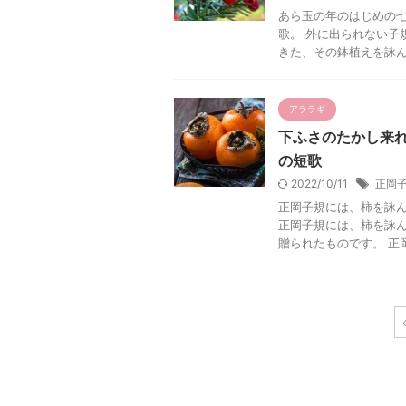
あら玉の年のはじめの七
歌。 外に出られない子
きた、その鉢植えを詠
アララギ
下ふさのたかし来
の短歌
2022/10/11
正岡
正岡子規には、柿を詠
正岡子規には、柿を詠
贈られたものです。 正岡