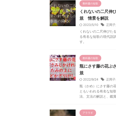
教科書の短歌
くれないの二尺伸
規 情景を解説
2023/5/10
正岡子
くれないの二尺伸びたる
る有名な短歌の現代語
す。
教科書の短歌
瓶にさす藤の花ぶ
規
2022/9/24
正岡子
瓶（かめ）にさす藤の花
ともいわれる有名な短歌
法、文法の解説と、鑑賞の
アララギ