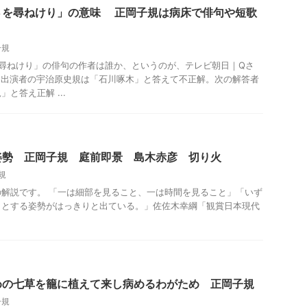
さを尋ねけり」の意味 正岡子規は病床で俳句や短歌
子規
 尋ねけり」の俳句の作者は誰か、というのが、テレビ朝日｜Qさ
。 出演者の宇治原史規は「石川啄木」と答えて不正解。次の解答者
と答え正解 ...
姿勢 正岡子規 庭前即景 島木赤彦 切り火
規
解説です。 「一は細部を見ること、一は時間を見ること」「いず
うとする姿勢がはっきりと出ている。」佐佐木幸綱「観賞日本現代
めの七草を籠に植えて来し病めるわがため 正岡子規
子規