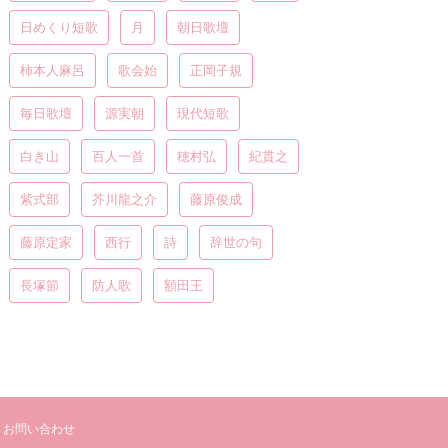
日めくり短歌
月
朝日歌壇
柿本人麻呂
歌会始
正岡子規
毎日歌壇
源実朝
現代短歌
白き山
百人一首
穂村弘
紀貫之
紫式部
芥川龍之介
藤原俊成
藤原定家
西行
詩
辞世の句
長塚節
防人歌
額田王
お問い合わせ