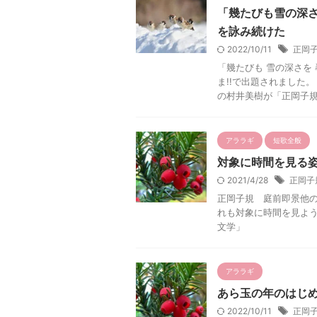
「幾たびも雪の深
を詠み続けた
2022/10/11
正岡
「幾たびも 雪の深さを
ま!!で出題されました
の村井美樹が「正岡子規」
アララギ
短歌全般
対象に時間を見る
2021/4/28
正岡子
正岡子規 庭前即景他の
れも対象に時間を見よ
文学」
アララギ
あら玉の年のはじ
2022/10/11
正岡