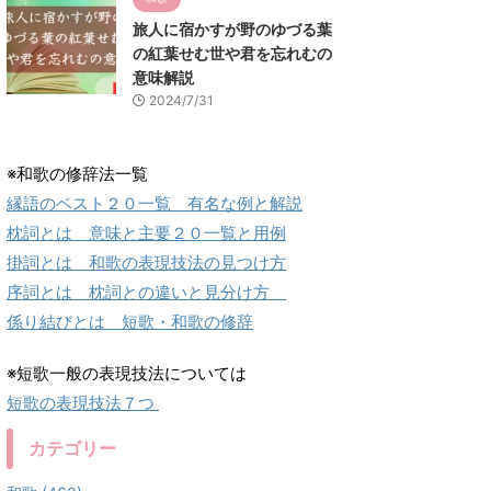
旅人に宿かすが野のゆづる葉
の紅葉せむ世や君を忘れむの
意味解説
2024/7/31
※和歌の修辞法一覧
縁語のベスト２０一覧 有名な例と解説
枕詞とは 意味と主要２０一覧と用例
掛詞とは 和歌の表現技法の見つけ方
序詞とは 枕詞との違いと見分け方
係り結びとは 短歌・和歌の修辞
※短歌一般の表現技法については
短歌の表現技法７つ
カテゴリー