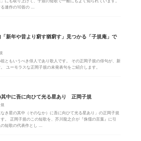
葉」にも取り上げて、子規の短歌で一般にもよく知られています。
連作の10首の ...
句「新年や昔より窮す猶窮す」見つかる「子規庵」で
規
祖ともいうべき俳人であり歌人です。 その正岡子規の俳句が、新
。 ユーモラスな正岡子規の未発表句をご紹介します。
の其中に吾に向ひて光る星あり 正岡子規
子規
数なき星の其中（そのなか）に吾に向ひて光る星あり」の正岡子規
す。 正岡子規のこの短歌を、芥川龍之介が『侏儒の言葉』に引
短歌の代表作とし ...