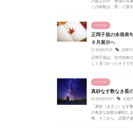
川龍之介が「侏儒の言
この短歌は「星」と題する
アララギ
正岡子規の未発表
９月展示へ
2020/11/3
正岡子
正岡子規は、近代短歌の
しく見つかったそうです
アララギ
真砂なす数なき星
2022/10/11
正岡
「真砂（まさご）なす
の有名な短歌を解説しま
用、そこから、正岡子規の