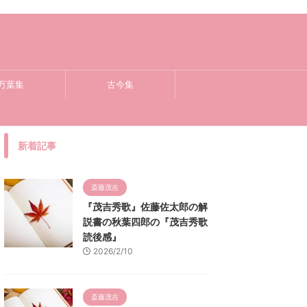
万葉集
古今集
新着記事
斎藤茂吉
『茂吉秀歌』佐藤佐太郎の解
説書の秋葉四郎の『茂吉秀歌
読後感』
2026/2/10
斎藤茂吉