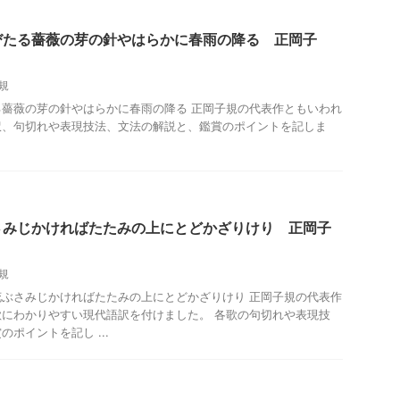
びたる薔薇の芽の針やはらかに春雨の降る 正岡子
規
薔薇の芽の針やはらかに春雨の降る 正岡子規の代表作ともいわれ
訳、句切れや表現技法、文法の解説と、鑑賞のポイントを記しま
さみじかければたたみの上にとどかざりけり 正岡子
規
ぶさみじかければたたみの上にとどかざりけり 正岡子規の代表作
にわかりやすい現代語訳を付けました。 各歌の句切れや表現技
ポイントを記し ...