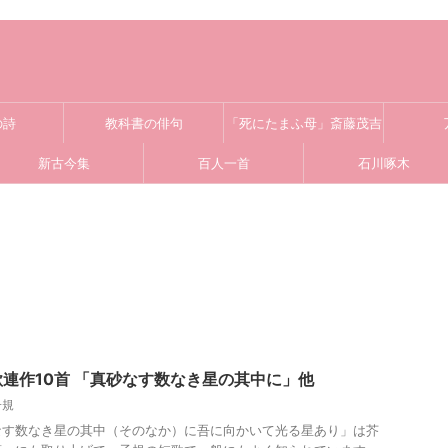
の詩
教科書の俳句
「死にたまふ母」斎藤茂吉
新古今集
百人一首
石川啄木
連作10首 「真砂なす数なき星の其中に」他
子規
なす数なき星の其中（そのなか）に吾に向かいて光る星あり」は芥