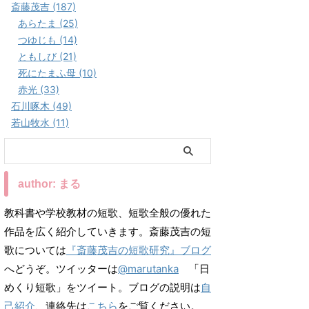
斎藤茂吉 (187)
あらたま (25)
つゆじも (14)
ともしび (21)
死にたまふ母 (10)
赤光 (33)
石川啄木 (49)
若山牧水 (11)
author: まる
教科書や学校教材の短歌、短歌全般の優れた
作品を広く紹介していきます。斎藤茂吉の短
歌については
『斎藤茂吉の短歌研究』ブログ
へどうぞ。ツイッターは
@marutanka
「日
めくり短歌」をツイート。ブログの説明は
自
己紹介
、連絡先は
こちら
をご覧ください。