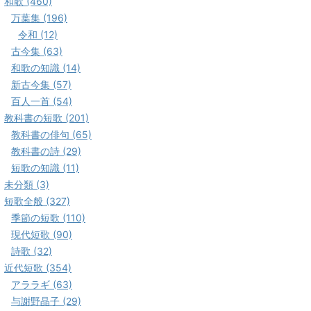
和歌 (460)
万葉集 (196)
令和 (12)
古今集 (63)
和歌の知識 (14)
新古今集 (57)
百人一首 (54)
教科書の短歌 (201)
教科書の俳句 (65)
教科書の詩 (29)
短歌の知識 (11)
未分類 (3)
短歌全般 (327)
季節の短歌 (110)
現代短歌 (90)
詩歌 (32)
近代短歌 (354)
アララギ (63)
与謝野晶子 (29)