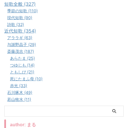
短歌全般 (327)
季節の短歌 (110)
現代短歌 (90)
詩歌 (32)
近代短歌 (354)
アララギ (63)
与謝野晶子 (29)
斎藤茂吉 (187)
あらたま (25)
つゆじも (14)
ともしび (21)
死にたまふ母 (10)
赤光 (33)
石川啄木 (49)
若山牧水 (11)
author: まる