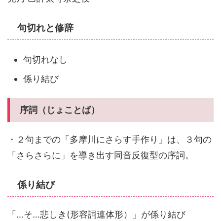
句切れと修辞
句切れなし
係り結び
序詞（じょことば）
・２句までの「多摩川にさらす手作り」は、３句の
「さらさらに」を導き出す同音反復型の序詞。
係り結び
「…そ…悲しき(形容詞連体形）」が係り結び