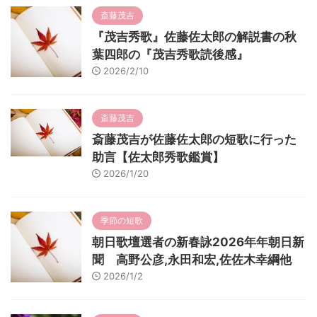
斎藤茂吉
『茂吉秀歌』佐藤佐太郎の解説書の秋
葉四郎の『茂吉秀歌読後感』
2026/2/10
斎藤茂吉
斎藤茂吉が佐藤佐太郎の短歌に行った
助言【佐太郎秀歌鑑賞】
2026/1/20
季節の短歌
朝日歌壇選者の新春詠2026年年朝日新
聞 高野公彦,永田和宏,佐佐木幸綱他
2026/1/2