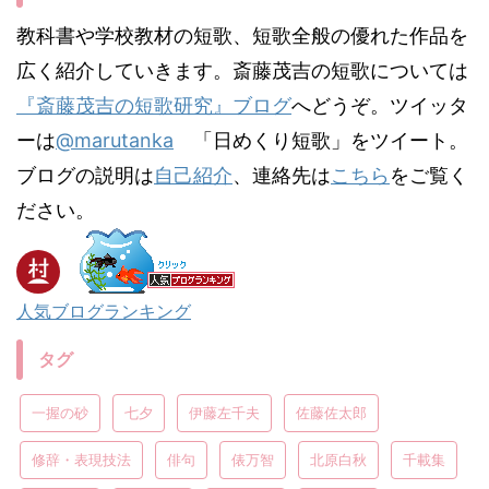
教科書や学校教材の短歌、短歌全般の優れた作品を
広く紹介していきます。斎藤茂吉の短歌については
『斎藤茂吉の短歌研究』ブログ
へどうぞ。ツイッタ
ーは
@marutanka
「日めくり短歌」をツイート。
ブログの説明は
自己紹介
、連絡先は
こちら
をご覧く
ださい。
人気ブログランキング
タグ
一握の砂
七夕
伊藤左千夫
佐藤佐太郎
修辞・表現技法
俳句
俵万智
北原白秋
千載集