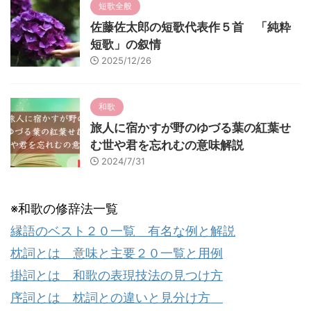
短歌全般
佐藤佐太郎の短歌代表作５首 「純粋
短歌」の叙情
2025/12/26
和歌
旅人に宿かすが野のゆづる葉の紅葉せ
む世や君を忘れむの意味解説
2024/7/31
※和歌の修辞法一覧
縁語のベスト２０一覧 有名な例と解説
枕詞とは 意味と主要２０一覧と用例
掛詞とは 和歌の表現技法の見つけ方
序詞とは 枕詞との違いと見分け方