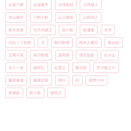
古泉千樫
在原業平
大伴家持
大伴旅人
寺山修司
小野小町
山上憶良
山部赤人
島木赤彦
式子内親王
恋の歌
拾遺集
文学
日めくり短歌
月
朝日歌壇
柿本人麻呂
歌会始
正岡子規
毎日歌壇
源実朝
現代短歌
白き山
百人一首
穂村弘
紀貫之
紫式部
芥川龍之介
藤原俊成
藤原定家
西行
詩
辞世の句
長塚節
防人歌
額田王