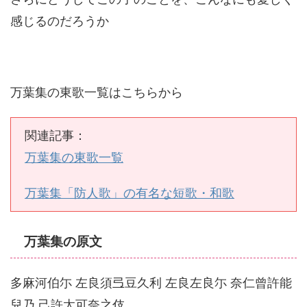
感じるのだろうか
万葉集の東歌一覧はこちらから
関連記事：
万葉集の東歌一覧
万葉集
「防人歌」
の有名な短歌・和歌
万葉集の原文
多麻河伯尓 左良須弖豆久利 左良左良尓 奈仁曾許能
兒乃 己許太可奈之伎