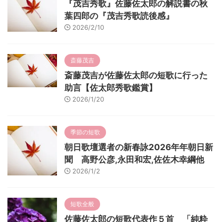
『茂吉秀歌』佐藤佐太郎の解説書の秋
葉四郎の『茂吉秀歌読後感』
2026/2/10
斎藤茂吉
斎藤茂吉が佐藤佐太郎の短歌に行った
助言【佐太郎秀歌鑑賞】
2026/1/20
季節の短歌
朝日歌壇選者の新春詠2026年年朝日新
聞 高野公彦,永田和宏,佐佐木幸綱他
2026/1/2
短歌全般
佐藤佐太郎の短歌代表作５首 「純粋