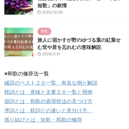
短歌」の叙情
2025/12/26
和歌
旅人に宿かすが野のゆづる葉の紅葉せ
む世や君を忘れむの意味解説
2024/7/31
※和歌の修辞法一覧
縁語のベスト２０一覧 有名な例と解説
枕詞とは 意味と主要２０一覧と用例
掛詞とは 和歌の表現技法の見つけ方
序詞とは 枕詞との違いと見分け方
係り結びとは 短歌・和歌の修辞