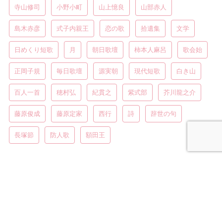
寺山修司
小野小町
山上憶良
山部赤人
島木赤彦
式子内親王
恋の歌
拾遺集
文学
日めくり短歌
月
朝日歌壇
柿本人麻呂
歌会始
正岡子規
毎日歌壇
源実朝
現代短歌
白き山
百人一首
穂村弘
紀貫之
紫式部
芥川龍之介
藤原俊成
藤原定家
西行
詩
辞世の句
長塚節
防人歌
額田王
教科書の短歌
教科書の和歌
教科書の俳句
教科書の詩
プラ