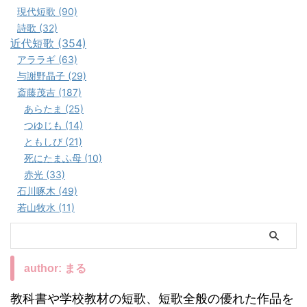
現代短歌 (90)
詩歌 (32)
近代短歌 (354)
アララギ (63)
与謝野晶子 (29)
斎藤茂吉 (187)
あらたま (25)
つゆじも (14)
ともしび (21)
死にたまふ母 (10)
赤光 (33)
石川啄木 (49)
若山牧水 (11)
author: まる
教科書や学校教材の短歌、短歌全般の優れた作品を