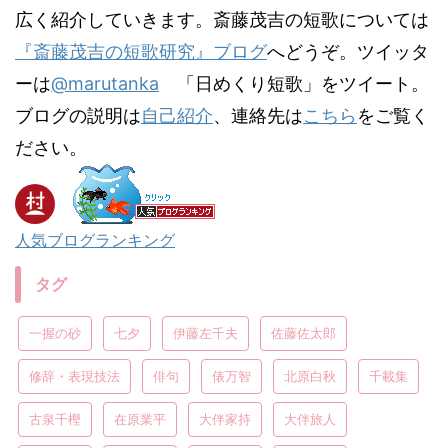
広く紹介していきます。斎藤茂吉の短歌については
『斎藤茂吉の短歌研究』ブログ
へどうぞ。ツイッタ
ーは
@marutanka
「日めくり短歌」をツイート。
ブログの説明は
自己紹介
、連絡先は
こちら
をご覧く
ださい。
人気ブログランキング
タグ
一握の砂
七夕
伊藤左千夫
佐藤佐太郎
修辞・表現技法
俳句
俵万智
北原白秋
千載集
古泉千樫
在原業平
大伴家持
大伴旅人