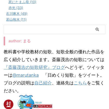
死にたまふ母 (10)
赤光 (33)
石川啄木 (49)
若山牧水 (11)
author: まる
教科書や学校教材の短歌、短歌全般の優れた作品を
広く紹介していきます。斎藤茂吉の短歌については
『斎藤茂吉の短歌研究』ブログ
へどうぞ。ツイッタ
ーは
@marutanka
「日めくり短歌」をツイート。
ブログの説明は
自己紹介
、連絡先は
こちら
をご覧く
ださい。