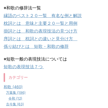
※和歌の修辞法一覧
縁語のベスト２０一覧 有名な例と解説
枕詞とは 意味と主要２０一覧と用例
掛詞とは 和歌の表現技法の見つけ方
序詞とは 枕詞との違いと見分け方
係り結びとは 短歌・和歌の修辞
※短歌一般の表現技法については
短歌の表現技法７つ
カテゴリー
和歌 (460)
万葉集 (196)
令和 (12)
古今集 (63)