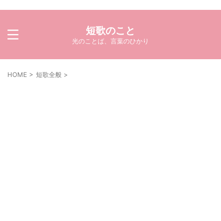
短歌のこと
光のことば、言葉のひかり
HOME
>
短歌全般
>