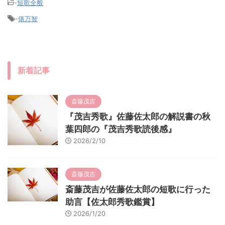
-
短歌全般
-
俵万智
新着記事
斎藤茂吉
『茂吉秀歌』佐藤佐太郎の解説書の秋
葉四郎の『茂吉秀歌読後感』
2026/2/10
斎藤茂吉
斎藤茂吉が佐藤佐太郎の短歌に行った
助言【佐太郎秀歌鑑賞】
2026/1/20