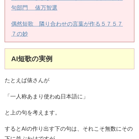
句部門 俵万智選
偶然短歌 隣り合わせの言葉が作る５７５７
７の妙
AI短歌の実例
たとえば俵さんが
「一人称あまり使わぬ日本語に」
と上の句を考えます。
するとAIの作り出す下の句は、それこそ無数にその
下に並ぶわけですが