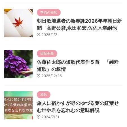
季節の短歌
朝日歌壇選者の新春詠2026年年朝日新
聞 高野公彦,永田和宏,佐佐木幸綱他
2026/1/2
短歌全般
佐藤佐太郎の短歌代表作５首 「純粋
短歌」の叙情
2025/12/26
和歌
旅人に宿かすが野のゆづる葉の紅葉せ
む世や君を忘れむの意味解説
2024/7/31