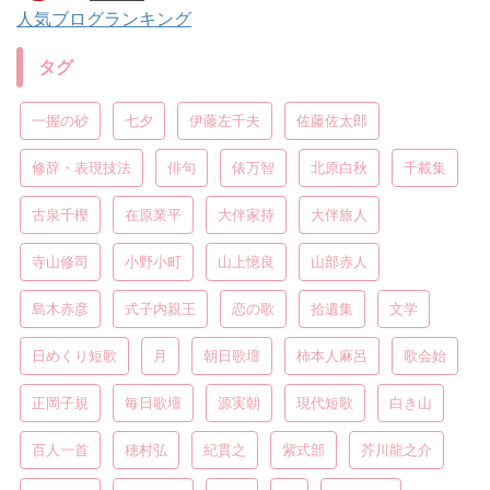
人気ブログランキング
タグ
一握の砂
七夕
伊藤左千夫
佐藤佐太郎
修辞・表現技法
俳句
俵万智
北原白秋
千載集
古泉千樫
在原業平
大伴家持
大伴旅人
寺山修司
小野小町
山上憶良
山部赤人
島木赤彦
式子内親王
恋の歌
拾遺集
文学
日めくり短歌
月
朝日歌壇
柿本人麻呂
歌会始
正岡子規
毎日歌壇
源実朝
現代短歌
白き山
百人一首
穂村弘
紀貫之
紫式部
芥川龍之介