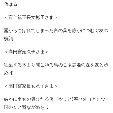
救はる
＜寛仁親王長女彬子さま＞
器からこぼれてしまった言の葉を静かにつむぐ友の
横顔
＜高円宮妃久子さま＞
紅葉する木より聞こゆる鳥のこゑ黒姫の森を友と歩
めば
＜高円宮家長女承子さま＞
厳かに巫女の舞ひたる倭（やまと)舞ひ外（と）つ
国の友と我ながめをり