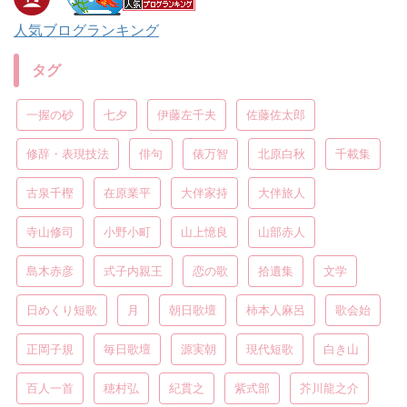
人気ブログランキング
タグ
一握の砂
七夕
伊藤左千夫
佐藤佐太郎
修辞・表現技法
俳句
俵万智
北原白秋
千載集
古泉千樫
在原業平
大伴家持
大伴旅人
寺山修司
小野小町
山上憶良
山部赤人
島木赤彦
式子内親王
恋の歌
拾遺集
文学
日めくり短歌
月
朝日歌壇
柿本人麻呂
歌会始
正岡子規
毎日歌壇
源実朝
現代短歌
白き山
百人一首
穂村弘
紀貫之
紫式部
芥川龍之介