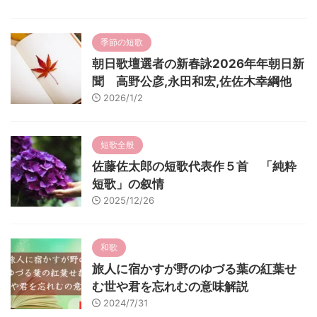
季節の短歌
朝日歌壇選者の新春詠2026年年朝日新
聞 高野公彦,永田和宏,佐佐木幸綱他
2026/1/2
短歌全般
佐藤佐太郎の短歌代表作５首 「純粋
短歌」の叙情
2025/12/26
和歌
旅人に宿かすが野のゆづる葉の紅葉せ
む世や君を忘れむの意味解説
2024/7/31