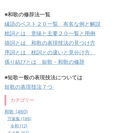
※和歌の修辞法一覧
縁語のベスト２０一覧 有名な例と解説
枕詞とは 意味と主要２０一覧と用例
掛詞とは 和歌の表現技法の見つけ方
序詞とは 枕詞との違いと見分け方
係り結びとは 短歌・和歌の修辞
※短歌一般の表現技法については
短歌の表現技法７つ
カテゴリー
和歌 (460)
万葉集 (196)
令和 (12)
古今集 (63)