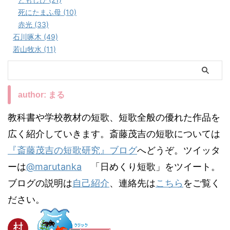
死にたまふ母 (10)
赤光 (33)
石川啄木 (49)
若山牧水 (11)
author: まる
教科書や学校教材の短歌、短歌全般の優れた作品を
広く紹介していきます。斎藤茂吉の短歌については
『斎藤茂吉の短歌研究』ブログ
へどうぞ。ツイッタ
ーは
@marutanka
「日めくり短歌」をツイート。
ブログの説明は
自己紹介
、連絡先は
こちら
をご覧く
ださい。