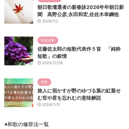
朝日歌壇選者の新春詠2026年年朝日新
聞 高野公彦,永田和宏,佐佐木幸綱他
2026/1/2
短歌全般
佐藤佐太郎の短歌代表作５首 「純粋
短歌」の叙情
2025/12/26
和歌
旅人に宿かすが野のゆづる葉の紅葉せ
む世や君を忘れむの意味解説
2024/7/31
※和歌の修辞法一覧