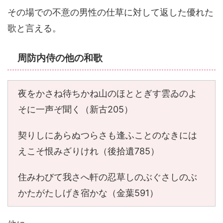
その場での不意の男性の仕草に対して返した優れた
歌と言える。
周防内侍の他の和歌
夜をかさね待ちかね山のほととぎす雲ゐのよ
そに一声ぞ聞く（新古205）
契りしにあらぬつらさも逢ふことのなきには
えこそ恨みざりけれ（後拾遺785）
住みわびて我さへ軒の忍草しのぶぐさしのぶ
かたがたしげき宿かな（金葉591）