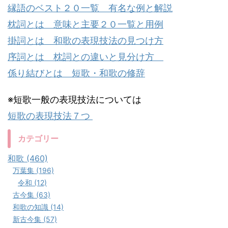
縁語のベスト２０一覧 有名な例と解説
枕詞とは 意味と主要２０一覧と用例
掛詞とは 和歌の表現技法の見つけ方
序詞とは 枕詞との違いと見分け方
係り結びとは 短歌・和歌の修辞
※短歌一般の表現技法については
短歌の表現技法７つ
カテゴリー
和歌 (460)
万葉集 (196)
令和 (12)
古今集 (63)
和歌の知識 (14)
新古今集 (57)