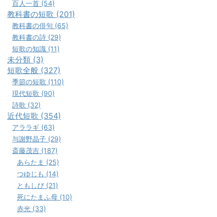
百人一首 (54)
教科書の短歌 (201)
教科書の俳句 (65)
教科書の詩 (29)
短歌の知識 (11)
未分類 (3)
短歌全般 (327)
季節の短歌 (110)
現代短歌 (90)
詩歌 (32)
近代短歌 (354)
アララギ (63)
与謝野晶子 (29)
斎藤茂吉 (187)
あらたま (25)
つゆじも (14)
ともしび (21)
死にたまふ母 (10)
赤光 (33)