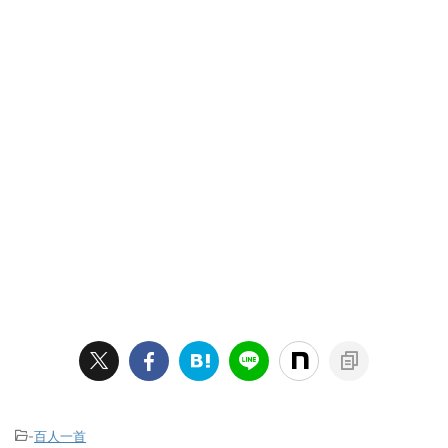
-
百人一首