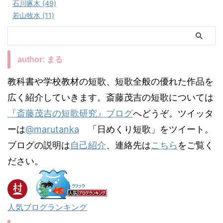
石川啄木 (49)
若山牧水 (11)
author: まる
教科書や学校教材の短歌、短歌全般の優れた作品を
広く紹介していきます。斎藤茂吉の短歌については
『斎藤茂吉の短歌研究』ブログ
へどうぞ。ツイッタ
ーは
@marutanka
「日めくり短歌」をツイート。
ブログの説明は
自己紹介
、連絡先は
こちら
をご覧く
ださい。
人気ブログランキング