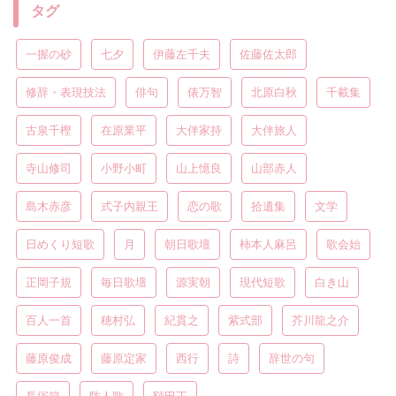
タグ
一握の砂
七夕
伊藤左千夫
佐藤佐太郎
修辞・表現技法
俳句
俵万智
北原白秋
千載集
古泉千樫
在原業平
大伴家持
大伴旅人
寺山修司
小野小町
山上憶良
山部赤人
島木赤彦
式子内親王
恋の歌
拾遺集
文学
日めくり短歌
月
朝日歌壇
柿本人麻呂
歌会始
正岡子規
毎日歌壇
源実朝
現代短歌
白き山
百人一首
穂村弘
紀貫之
紫式部
芥川龍之介
藤原俊成
藤原定家
西行
詩
辞世の句