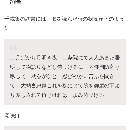
詞書
千載集の詞書には、歌を読んだ時の状況が下のよう
に
二月ばかり月明き夜 二条院にて人人あまた居
明して物語りなどし侍りけるに 内侍周防寄り
臥して 枕をがなと 忍びやかに言ふを聞き
て 大納言忠家これを枕にとて腕を御簾の下よ
り差し入れて侍りければ よみ侍りける
意味は