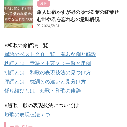
和歌
旅人に宿かすが野のゆづる葉の紅葉せ
む世や君を忘れむの意味解説
2024/7/31
※和歌の修辞法一覧
縁語のベスト２０一覧 有名な例と解説
枕詞とは 意味と主要２０一覧と用例
掛詞とは 和歌の表現技法の見つけ方
序詞とは 枕詞との違いと見分け方
係り結びとは 短歌・和歌の修辞
※短歌一般の表現技法については
短歌の表現技法７つ