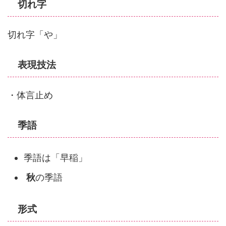
切れ字
切れ字「や」
表現技法
・体言止め
季語
季語は「早稲」
秋
の季語
形式