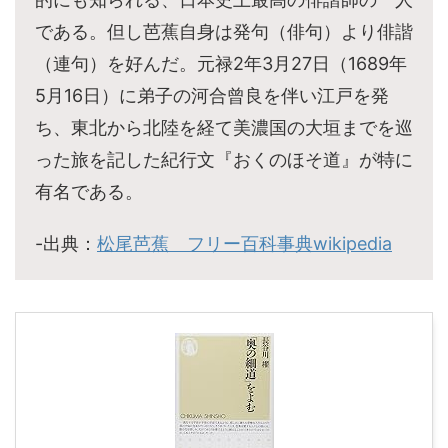
である。但し芭蕉自身は発句（俳句）より俳諧
（連句）を好んだ。元禄2年3月27日（1689年
5月16日）に弟子の河合曾良を伴い江戸を発
ち、東北から北陸を経て美濃国の大垣までを巡
った旅を記した紀行文『おくのほそ道』が特に
有名である。
-出典：
松尾芭蕉 フリー百科事典wikipedia