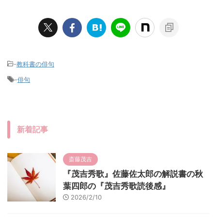
-
教科書の俳句
-
俳句
新着記事
斎藤茂吉
『茂吉秀歌』佐藤佐太郎の解説書の秋
葉四郎の『茂吉秀歌読後感』
2026/2/10