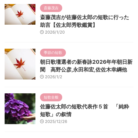
斎藤茂吉
斎藤茂吉が佐藤佐太郎の短歌に行った
助言【佐太郎秀歌鑑賞】
2026/1/20
季節の短歌
朝日歌壇選者の新春詠2026年年朝日新
聞 高野公彦,永田和宏,佐佐木幸綱他
2026/1/2
短歌全般
佐藤佐太郎の短歌代表作５首 「純粋
短歌」の叙情
2025/12/26