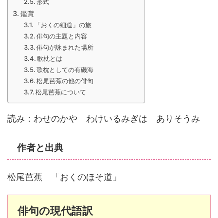
形式
鑑賞
「おくの細道」の旅
俳句の主題と内容
俳句が詠まれた場所
歌枕とは
歌枕としての有磯海
松尾芭蕉の他の俳句
松尾芭蕉について
読み：わせのかや わけいるみぎは ありそうみ
作者と出典
松尾芭蕉 「おくのほそ道」
俳句の現代語訳