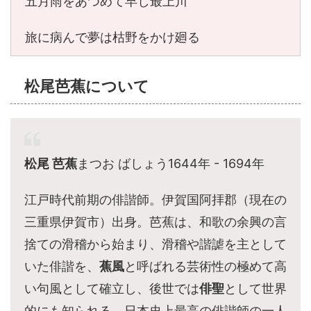
五月雨をあつめて早し最上川
旅に病んで夢は枯野をかけ廻る
松尾芭蕉
について
松尾 芭蕉
まつお ばしょう1644年 - 1694年
江戸時代前期の俳諧師。伊賀国阿拝郡（現在の
三重県伊賀市）出身。芭蕉は、和歌の余興の言
捨ての滑稽から始まり、滑稽や諧謔を主として
いた俳諧を、
蕉風
と呼ばれる芸術性の極めて高
い句風として確立し、後世では
俳聖
として世界
的にも知られる、日本史上最高の俳諧師の一人