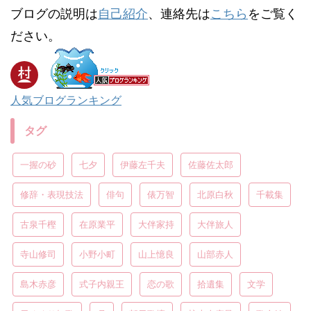
ブログの説明は
自己紹介
、連絡先は
こちら
をご覧く
ださい。
人気ブログランキング
タグ
一握の砂
七夕
伊藤左千夫
佐藤佐太郎
修辞・表現技法
俳句
俵万智
北原白秋
千載集
古泉千樫
在原業平
大伴家持
大伴旅人
寺山修司
小野小町
山上憶良
山部赤人
島木赤彦
式子内親王
恋の歌
拾遺集
文学