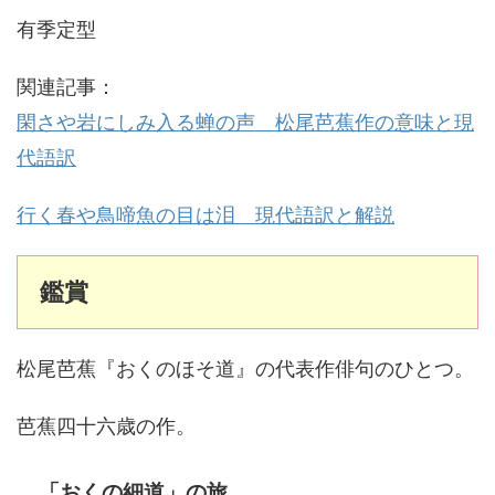
有季定型
関連記事：
閑さや岩にしみ入る蝉の声 松尾芭蕉作の意味と現
代語訳
行く春や鳥啼魚の目は泪 現代語訳と解説
鑑賞
松尾芭蕉『おくのほそ道』の代表作俳句のひとつ。
芭蕉四十六歳の作。
「おくの細道」の旅