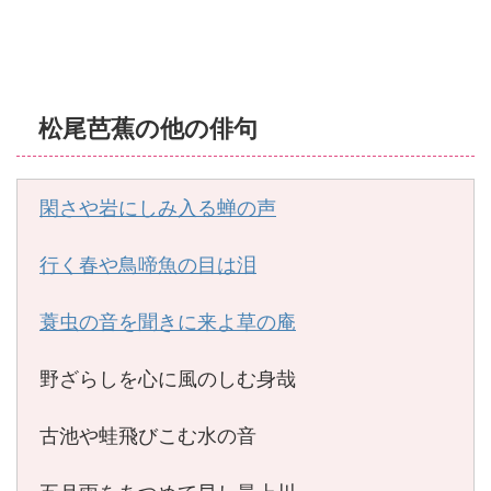
松尾芭蕉の他の俳句
閑さや岩にしみ入る蝉の声
行く春や鳥啼魚の目は泪
蓑虫の音を聞きに来よ草の庵
野ざらしを心に風のしむ身哉
古池や蛙飛びこむ水の音