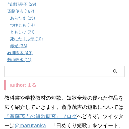
与謝野晶子 (29)
斎藤茂吉 (187)
あらたま (25)
つゆじも (14)
ともしび (21)
死にたまふ母 (10)
赤光 (33)
石川啄木 (49)
若山牧水 (11)
author: まる
教科書や学校教材の短歌、短歌全般の優れた作品を
広く紹介していきます。斎藤茂吉の短歌については
『斎藤茂吉の短歌研究』ブログ
へどうぞ。ツイッタ
ーは
@marutanka
「日めくり短歌」をツイート。