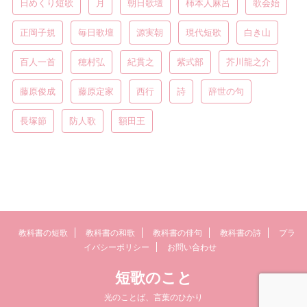
日めくり短歌
月
朝日歌壇
柿本人麻呂
歌会始
正岡子規
毎日歌壇
源実朝
現代短歌
白き山
百人一首
穂村弘
紀貫之
紫式部
芥川龍之介
藤原俊成
藤原定家
西行
詩
辞世の句
長塚節
防人歌
額田王
教科書の短歌
教科書の和歌
教科書の俳句
教科書の詩
プラ
イバシーポリシー
お問い合わせ
短歌のこと
光のことば、言葉のひかり