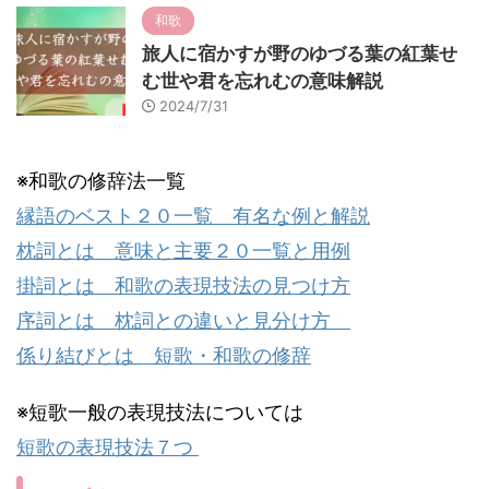
和歌
旅人に宿かすが野のゆづる葉の紅葉せ
む世や君を忘れむの意味解説
2024/7/31
※和歌の修辞法一覧
縁語のベスト２０一覧 有名な例と解説
枕詞とは 意味と主要２０一覧と用例
掛詞とは 和歌の表現技法の見つけ方
序詞とは 枕詞との違いと見分け方
係り結びとは 短歌・和歌の修辞
※短歌一般の表現技法については
短歌の表現技法７つ