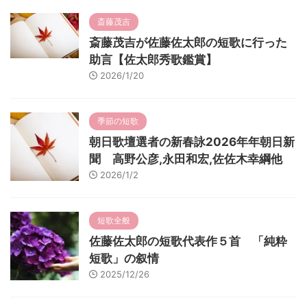
斎藤茂吉
斎藤茂吉が佐藤佐太郎の短歌に行った
助言【佐太郎秀歌鑑賞】
2026/1/20
季節の短歌
朝日歌壇選者の新春詠2026年年朝日新
聞 高野公彦,永田和宏,佐佐木幸綱他
2026/1/2
短歌全般
佐藤佐太郎の短歌代表作５首 「純粋
短歌」の叙情
2025/12/26