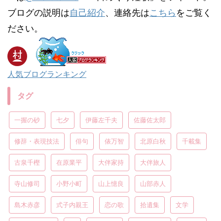
ブログの説明は
自己紹介
、連絡先は
こちら
をご覧く
ださい。
人気ブログランキング
タグ
一握の砂
七夕
伊藤左千夫
佐藤佐太郎
修辞・表現技法
俳句
俵万智
北原白秋
千載集
古泉千樫
在原業平
大伴家持
大伴旅人
寺山修司
小野小町
山上憶良
山部赤人
島木赤彦
式子内親王
恋の歌
拾遺集
文学