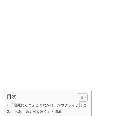
目次
「君死にたまふことなかれ」がウクライナ語に
「ああ、弟よ君を泣く」の印象