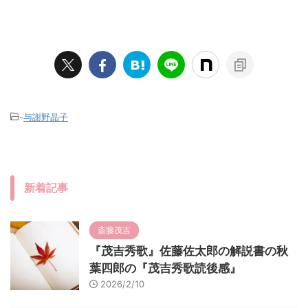
-
与謝野晶子
新着記事
斎藤茂吉
『茂吉秀歌』佐藤佐太郎の解説書の秋
葉四郎の『茂吉秀歌読後感』
2026/2/10