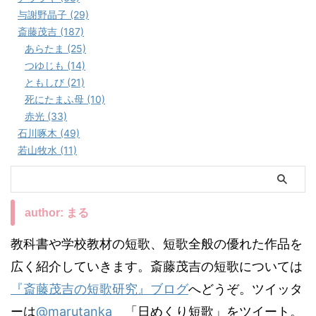
与謝野晶子 (29)
斎藤茂吉 (187)
あらたま (25)
つゆじも (14)
ともしび (21)
死にたまふ母 (10)
赤光 (33)
石川啄木 (49)
若山牧水 (11)
author: まる
教科書や学校教材の短歌、短歌全般の優れた作品を
広く紹介していきます。斎藤茂吉の短歌については
『斎藤茂吉の短歌研究』ブログ
へどうぞ。ツイッタ
ーは
@marutanka
「日めくり短歌」をツイート。