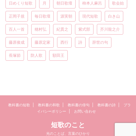
日めくり短歌
月
朝日歌壇
柿本人麻呂
歌会始
正岡子規
毎日歌壇
源実朝
現代短歌
白き山
百人一首
穂村弘
紀貫之
紫式部
芥川龍之介
藤原俊成
藤原定家
西行
詩
辞世の句
長塚節
防人歌
額田王
教科書の短歌
教科書の和歌
教科書の俳句
教科書の詩
プラ
イバシーポリシー
お問い合わせ
短歌のこと
光のことば、言葉のひかり