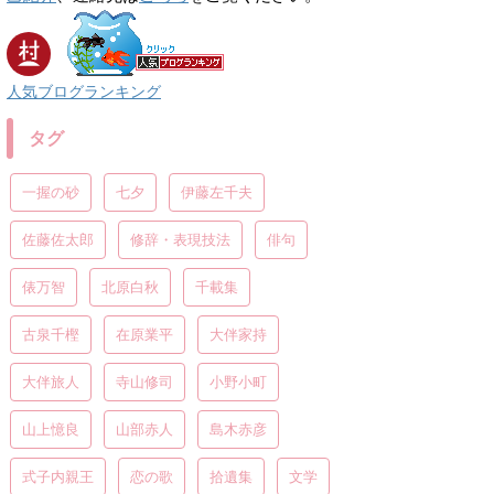
人気ブログランキング
タグ
一握の砂
七夕
伊藤左千夫
佐藤佐太郎
修辞・表現技法
俳句
俵万智
北原白秋
千載集
古泉千樫
在原業平
大伴家持
大伴旅人
寺山修司
小野小町
山上憶良
山部赤人
島木赤彦
式子内親王
恋の歌
拾遺集
文学