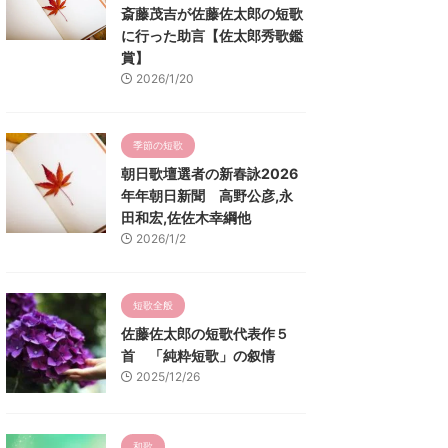
斎藤茂吉が佐藤佐太郎の短歌
に行った助言【佐太郎秀歌鑑
賞】
2026/1/20
季節の短歌
朝日歌壇選者の新春詠2026
年年朝日新聞 高野公彦,永
田和宏,佐佐木幸綱他
2026/1/2
短歌全般
佐藤佐太郎の短歌代表作５
首 「純粋短歌」の叙情
2025/12/26
和歌