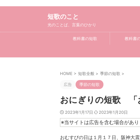
短歌のこと
光のことば、言葉のひかり
教科書の短歌
教科書
HOME
>
短歌全般
>
季節の短歌
>
広告
季節の短歌
おにぎりの短歌 「
2023年1月17日
2023年1月20日
※当サイトは広告を含む場合があり
おむすびの日は１月１７日、阪神大震