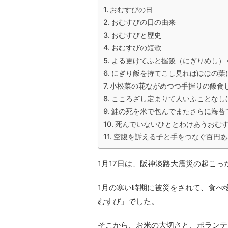
おむすびの日
おむすびの日の由来
おむすびと歴史
おむすびの短歌
よる更けてふと握飯（にぎりめし）
にぎり飯を持てこし見ればほほの葉
小松菜の花ながめつつ手握りの飯食
こころざし定まりて人いふことなし
鮭の死を米で包んでまたさらに海苔
死んでいないひととわけあうおむ
空腹を訴える子と手をつなぐ百円あ
1月17日は、阪神淡路大震災の起こっ
1月の寒い時期に被災をされて、食べ
むすび」でした。
そこから、お米の大切さと、ボランテ