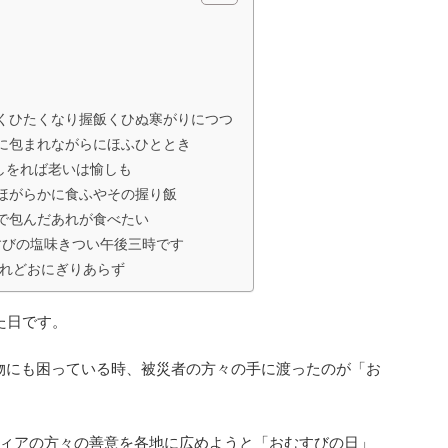
くひたくなり握飯くひぬ寒がりにつつ
に包まれながらにほふひととき
しをれば老いは愉しも
ほがらかに食ふやその握り飯
で包んだあれが食べたい
すびの塩味きつい午後三時です
れどおにぎりあらず
た日です。
物にも困っている時、被災者の方々の手に渡ったのが「お
ィアの方々の善意を各地に広めようと「おむすびの日」