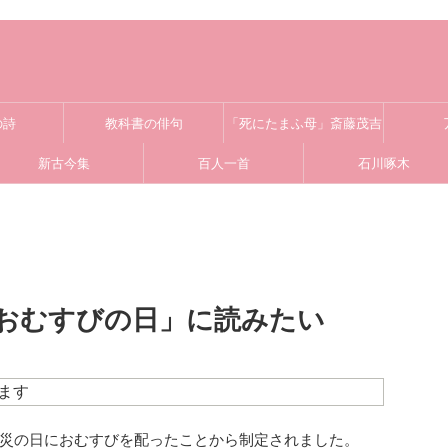
の詩
教科書の俳句
「死にたまふ母」斎藤茂吉
新古今集
百人一首
石川啄木
おむすびの日」に読みたい
ます
災の日におむすびを配ったことから制定されました。