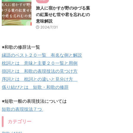
旅人に宿かすが野のゆづる葉
の紅葉せむ世や君を忘れむの
意味解説
2024/7/31
※和歌の修辞法一覧
縁語のベスト２０一覧 有名な例と解説
枕詞とは 意味と主要２０一覧と用例
掛詞とは 和歌の表現技法の見つけ方
序詞とは 枕詞との違いと見分け方
係り結びとは 短歌・和歌の修辞
※短歌一般の表現技法については
短歌の表現技法７つ
カテゴリー