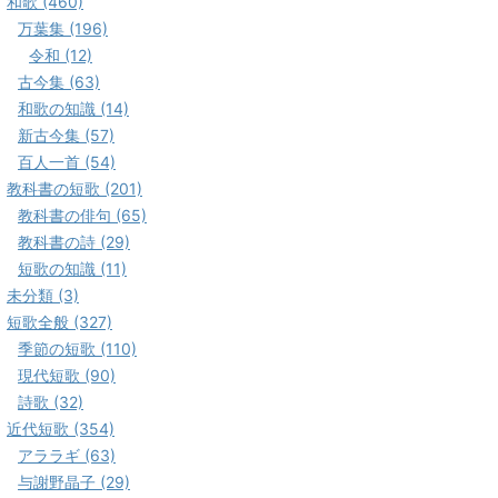
和歌 (460)
万葉集 (196)
令和 (12)
古今集 (63)
和歌の知識 (14)
新古今集 (57)
百人一首 (54)
教科書の短歌 (201)
教科書の俳句 (65)
教科書の詩 (29)
短歌の知識 (11)
未分類 (3)
短歌全般 (327)
季節の短歌 (110)
現代短歌 (90)
詩歌 (32)
近代短歌 (354)
アララギ (63)
与謝野晶子 (29)