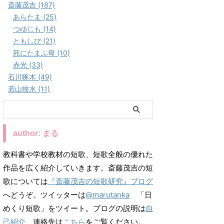
斎藤茂吉 (187)
あらたま (25)
つゆじも (14)
ともしび (21)
死にたまふ母 (10)
赤光 (33)
石川啄木 (49)
若山牧水 (11)
author: まる
教科書や学校教材の短歌、短歌全般の優れた
作品を広く紹介していきます。斎藤茂吉の短
歌については
『斎藤茂吉の短歌研究』ブログ
へどうぞ。ツイッターは
@marutanka
「日
めくり短歌」をツイート。ブログの説明は
自
己紹介
、連絡先は
こちら
をご覧ください。