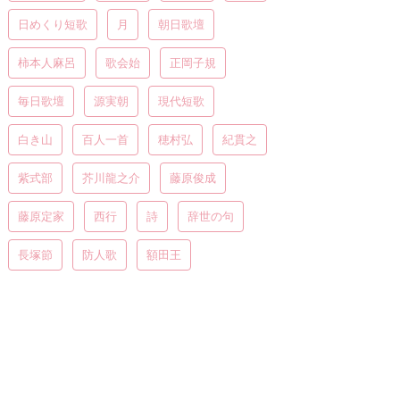
日めくり短歌
月
朝日歌壇
柿本人麻呂
歌会始
正岡子規
毎日歌壇
源実朝
現代短歌
白き山
百人一首
穂村弘
紀貫之
紫式部
芥川龍之介
藤原俊成
藤原定家
西行
詩
辞世の句
長塚節
防人歌
額田王