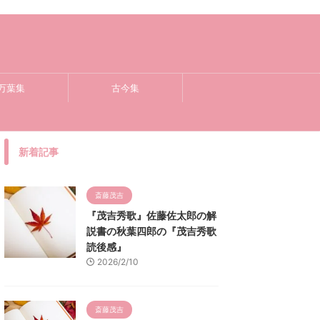
万葉集
古今集
新着記事
斎藤茂吉
『茂吉秀歌』佐藤佐太郎の解
説書の秋葉四郎の『茂吉秀歌
読後感』
2026/2/10
斎藤茂吉