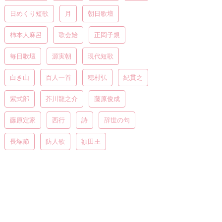
日めくり短歌
月
朝日歌壇
柿本人麻呂
歌会始
正岡子規
毎日歌壇
源実朝
現代短歌
白き山
百人一首
穂村弘
紀貫之
紫式部
芥川龍之介
藤原俊成
藤原定家
西行
詩
辞世の句
長塚節
防人歌
額田王