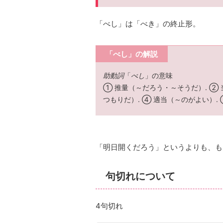
「べし」は「べき」の終止形。
「べし」の解説
助動詞
「
べし
」の意味
① 推量（～だろう・～そうだ）. ②
つもりだ）. ④ 適当（～のがよい）.
「明日開くだろう」というよりも、も
句切れについて
4句切れ