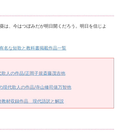
葵は、今はつぼみだが明日開くだろう。明日を信じよ
有名な短歌と教科書掲載作品一覧
歌人の作品/正岡子規斎藤茂吉他
の現代歌人の作品/寺山修司俵万智他
校教材収録作品 現代語訳と解説