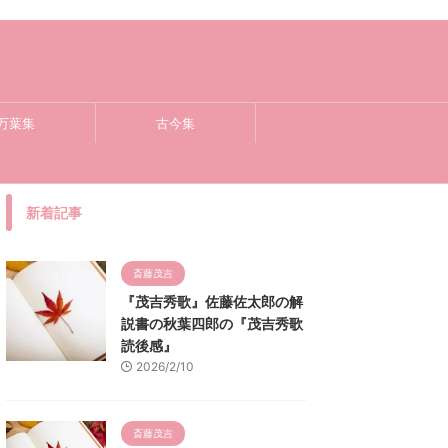
万葉集
古今集
新着記事
斎藤茂吉
『茂吉秀歌』佐藤佐太郎の解
説書の秋葉四郎の『茂吉秀歌
読後感』
2026/2/10
斎藤茂吉