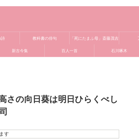
の詩
教科書の俳句
「死にたまふ母」斎藤茂吉
新古今集
百人一首
石川啄木
高さの向日葵は明日ひらくべし
司
ます