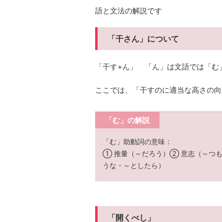
語と文法の解説です
「干さん」について
「干す+ん」 「ん」は文語では「む
ここでは、「干すのに適当な高さの向
「む」の解説
「む」助動詞の意味：
① 推量（～だろう）② 意志（～つ
うな・～としたら）
「開くべし」