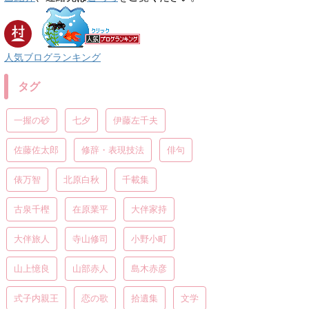
人気ブログランキング
タグ
一握の砂
七夕
伊藤左千夫
佐藤佐太郎
修辞・表現技法
俳句
俵万智
北原白秋
千載集
古泉千樫
在原業平
大伴家持
大伴旅人
寺山修司
小野小町
山上憶良
山部赤人
島木赤彦
式子内親王
恋の歌
拾遺集
文学