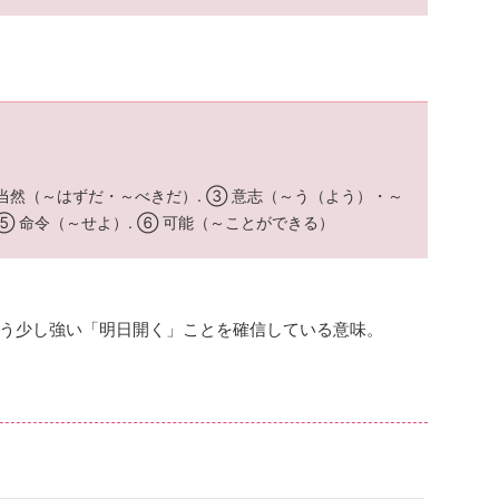
 当然（～
はずだ・～べきだ）. ③ 意志（～う（よう）・～
 ⑤ 命令（～
せよ）. ⑥ 可能（～ことができる）
う少し強い「明日開く」ことを確信している意味。