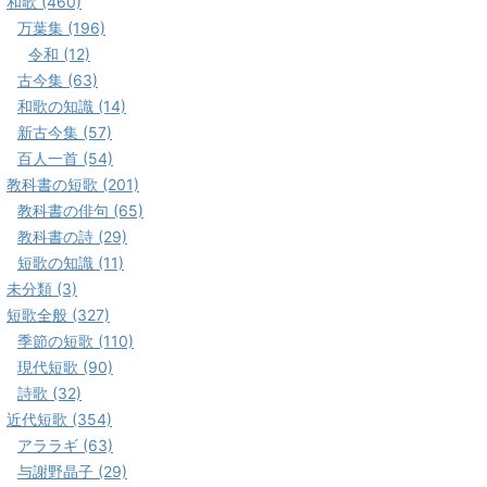
和歌 (460)
万葉集 (196)
令和 (12)
古今集 (63)
和歌の知識 (14)
新古今集 (57)
百人一首 (54)
教科書の短歌 (201)
教科書の俳句 (65)
教科書の詩 (29)
短歌の知識 (11)
未分類 (3)
短歌全般 (327)
季節の短歌 (110)
現代短歌 (90)
詩歌 (32)
近代短歌 (354)
アララギ (63)
与謝野晶子 (29)