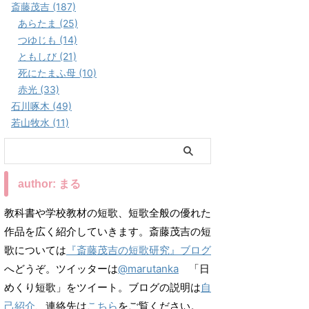
斎藤茂吉 (187)
あらたま (25)
つゆじも (14)
ともしび (21)
死にたまふ母 (10)
赤光 (33)
石川啄木 (49)
若山牧水 (11)
author: まる
教科書や学校教材の短歌、短歌全般の優れた
作品を広く紹介していきます。斎藤茂吉の短
歌については
『斎藤茂吉の短歌研究』ブログ
へどうぞ。ツイッターは
@marutanka
「日
めくり短歌」をツイート。ブログの説明は
自
己紹介
、連絡先は
こちら
をご覧ください。