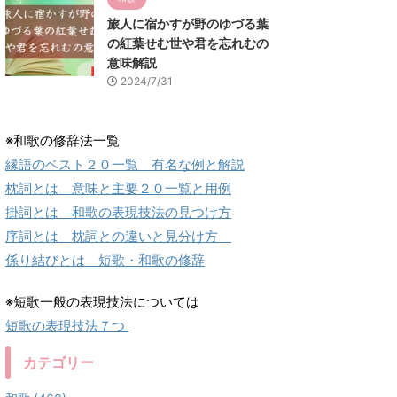
旅人に宿かすが野のゆづる葉
の紅葉せむ世や君を忘れむの
意味解説
2024/7/31
※和歌の修辞法一覧
縁語のベスト２０一覧 有名な例と解説
枕詞とは 意味と主要２０一覧と用例
掛詞とは 和歌の表現技法の見つけ方
序詞とは 枕詞との違いと見分け方
係り結びとは 短歌・和歌の修辞
※短歌一般の表現技法については
短歌の表現技法７つ
カテゴリー