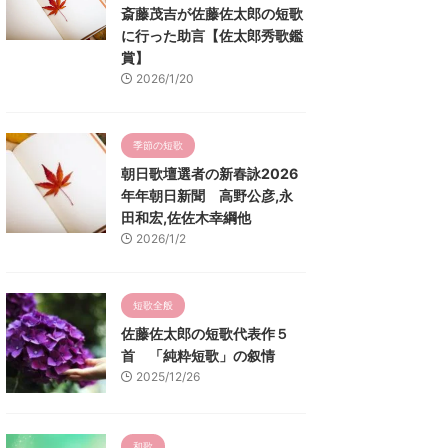
斎藤茂吉が佐藤佐太郎の短歌
に行った助言【佐太郎秀歌鑑
賞】
2026/1/20
季節の短歌
朝日歌壇選者の新春詠2026
年年朝日新聞 高野公彦,永
田和宏,佐佐木幸綱他
2026/1/2
短歌全般
佐藤佐太郎の短歌代表作５
首 「純粋短歌」の叙情
2025/12/26
和歌