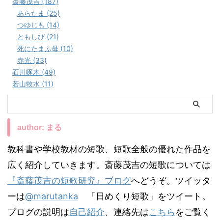
斎藤茂吉 (187)
あらたま (25)
つゆじも (14)
ともしび (21)
死にたまふ母 (10)
赤光 (33)
石川啄木 (49)
若山牧水 (11)
author: まる
教科書や学校教材の短歌、短歌全般の優れた作品を
広く紹介していきます。斎藤茂吉の短歌については
『斎藤茂吉の短歌研究』ブログ
へどうぞ。ツイッタ
ーは
@marutanka
「日めくり短歌」をツイート。
ブログの説明は
自己紹介
、連絡先は
こちら
をご覧く