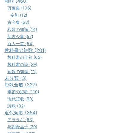
和歌 (460)
万葉集 (196)
令和 (12)
古今集 (63)
和歌の知識 (14)
新古今集 (57)
百人一首 (54)
教科書の短歌 (201)
教科書の俳句 (65)
教科書の詩 (29)
短歌の知識 (11)
未分類 (3)
短歌全般 (327)
季節の短歌 (110)
現代短歌 (90)
詩歌 (32)
近代短歌 (354)
アララギ (63)
与謝野晶子 (29)