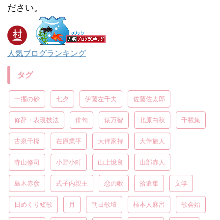
ださい。
人気ブログランキング
タグ
一握の砂
七夕
伊藤左千夫
佐藤佐太郎
修辞・表現技法
俳句
俵万智
北原白秋
千載集
古泉千樫
在原業平
大伴家持
大伴旅人
寺山修司
小野小町
山上憶良
山部赤人
島木赤彦
式子内親王
恋の歌
拾遺集
文学
日めくり短歌
月
朝日歌壇
柿本人麻呂
歌会始