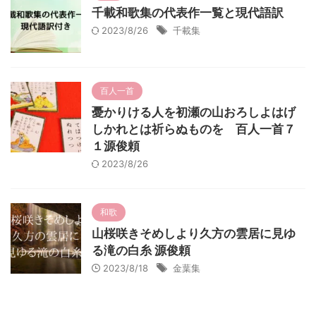
千載和歌集の代表作一覧と現代語訳
2023/8/26
千載集
百人一首
憂かりける人を初瀬の山おろしよはげ
しかれとは祈らぬものを 百人一首７
１源俊頼
2023/8/26
和歌
山桜咲きそめしより久方の雲居に見ゆ
る滝の白糸 源俊頼
2023/8/18
金葉集