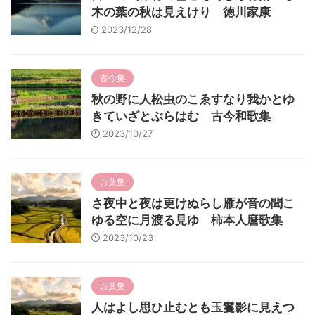
木の葉の秋は見えけり 徳川家康
2023/12/28
古今集
秋の野に人松虫のこゑすなり我かとゆ
きていざとぶらはむ 古今和歌集
2023/10/27
万葉集
さ夜中と夜は更けぬらし雁が音の聞こ
ゆる空に月渡る見ゆ 柿本人麿歌集
2023/10/23
万葉集
人はよし思ひ止むとも玉鬘影に見えつ