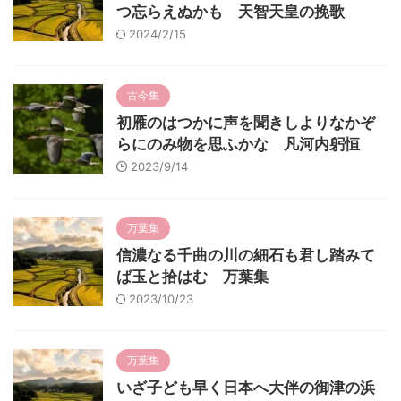
つ忘らえぬかも 天智天皇の挽歌
2024/2/15
古今集
初雁のはつかに声を聞きしよりなかぞ
らにのみ物を思ふかな 凡河内躬恒
2023/9/14
万葉集
信濃なる千曲の川の細石も君し踏みて
ば玉と拾はむ 万葉集
2023/10/23
万葉集
いざ子ども早く日本へ大伴の御津の浜