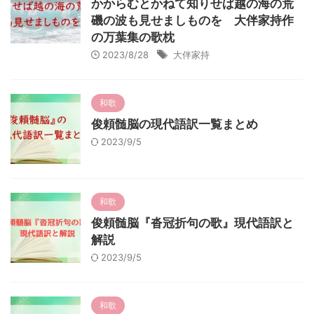
かからむとかねて知りせば越の海の荒
磯の波も見せましものを 大伴家持作
の万葉集の歌枕
2023/8/28
大伴家持
和歌
俊頼髄脳の現代語訳一覧まとめ
2023/9/5
和歌
俊頼髄脳『沓冠折句の歌』現代語訳と
解説
2023/9/5
和歌