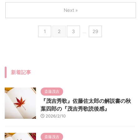
Next »
1
2
3
…
29
新着記事
斎藤茂吉
『茂吉秀歌』佐藤佐太郎の解説書の秋
葉四郎の『茂吉秀歌読後感』
2026/2/10
斎藤茂吉