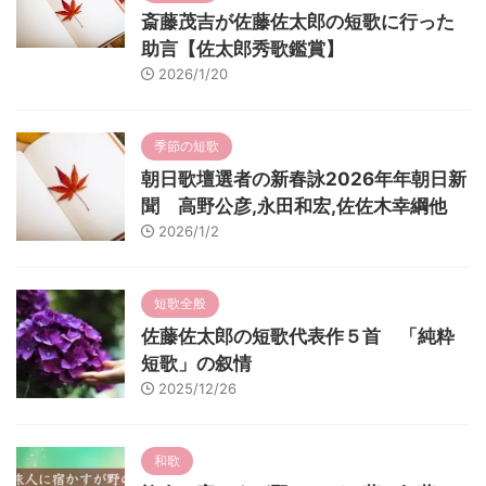
斎藤茂吉が佐藤佐太郎の短歌に行った
助言【佐太郎秀歌鑑賞】
2026/1/20
季節の短歌
朝日歌壇選者の新春詠2026年年朝日新
聞 高野公彦,永田和宏,佐佐木幸綱他
2026/1/2
短歌全般
佐藤佐太郎の短歌代表作５首 「純粋
短歌」の叙情
2025/12/26
和歌