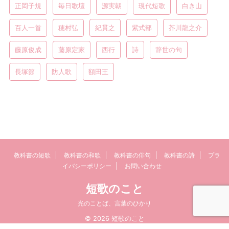
正岡子規
毎日歌壇
源実朝
現代短歌
白き山
百人一首
穂村弘
紀貫之
紫式部
芥川龍之介
藤原俊成
藤原定家
西行
詩
辞世の句
長塚節
防人歌
額田王
教科書の短歌
教科書の和歌
教科書の俳句
教科書の詩
プラ
イバシーポリシー
お問い合わせ
短歌のこと
光のことば、言葉のひかり
© 2026 短歌のこと