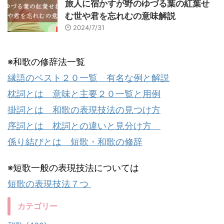
旅人に宿かすが野のゆづる葉の紅葉せ
む世や君を忘れむの意味解説
2024/7/31
※和歌の修辞法一覧
縁語のベスト２０一覧 有名な例と解説
枕詞とは 意味と主要２０一覧と用例
掛詞とは 和歌の表現技法の見つけ方
序詞とは 枕詞との違いと見分け方
係り結びとは 短歌・和歌の修辞
※短歌一般の表現技法については
短歌の表現技法７つ
カテゴリー