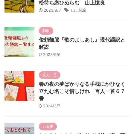
松待ち恋ひぬらむ 山上憶良
2023/9/7
山上憶良
和歌
俊頼髄脳『歌のよしあし』現代語訳と
解説
2023/9/6
百人一首
春の夜の夢ばかりなる手枕にかひなく
立たむ名こそ惜しけれ 百人一首６７
番
2024/3/7
万葉集