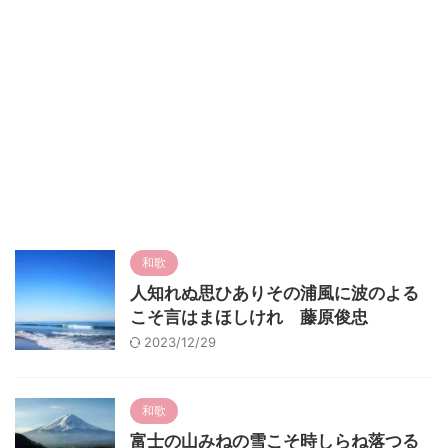
和歌
人知れぬ思ひありその浦風に波のよる
こそ言はまほしけれ 藤原俊忠
2023/12/29
和歌
富士の山みねの雪こそ時しらね落つる