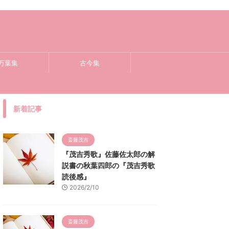
万葉集
古今集
新着記事
斎藤茂吉
『茂吉秀歌』佐藤佐太郎の解
説書の秋葉四郎の『茂吉秀歌
読後感』
2026/2/10
斎藤茂吉