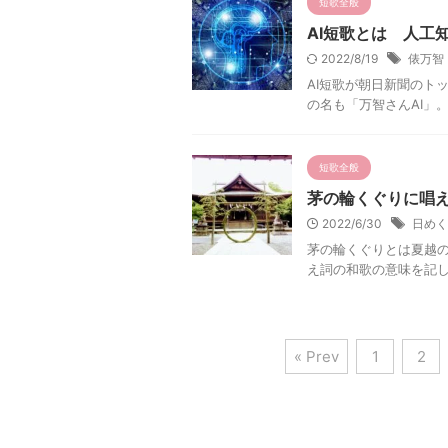
短歌全般
AI短歌とは 人工
2022/8/19
俵万智
AI短歌が朝日新聞のト
の名も「万智さんAI」
短歌全般
茅の輪くぐりに唱
2022/6/30
日めく
茅の輪くぐりとは夏越
え詞の和歌の意味を記
« Prev
1
2