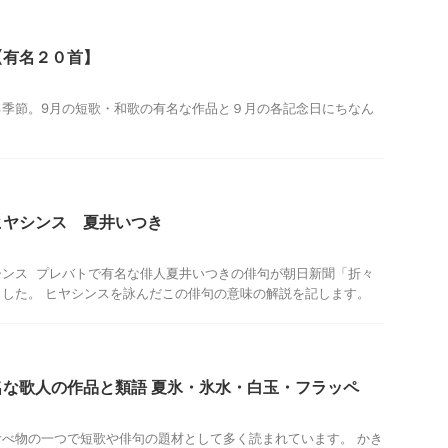
【有名２０首】
る季節。9月の短歌・和歌の有名な作品と９月の各記念日にちなん
。
ヒヤシンス 夏井いつき
シンス プレバトで有名な俳人夏井いつきの俳句が朝日新聞「折々
した。 ヒヤシンスを詠んだこの俳句の意味の解説を記します。
な歌人の作品と類語 夏氷・氷水・白玉・フラッペ
べ物の一つで短歌や俳句の題材として多く読まれています。 かき