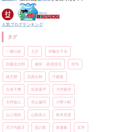
人気ブログランキング
タグ
一握の砂
七夕
伊藤左千夫
佐藤佐太郎
修辞・表現技法
俳句
俵万智
北原白秋
千載集
古泉千樫
在原業平
大伴家持
大伴旅人
寺山修司
小野小町
山上憶良
山部赤人
島木赤彦
式子内親王
恋の歌
拾遺集
文学