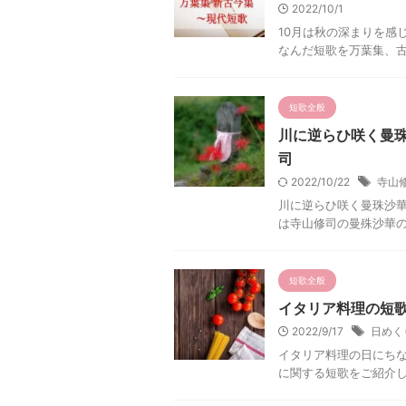
2022/10/1
10月は秋の深まりを感
なんだ短歌を万葉集、
短歌全般
川に逆らひ咲く曼
司
2022/10/22
寺山
川に逆らひ咲く曼珠沙華
は寺山修司の曼殊沙華
短歌全般
イタリア料理の短歌
2022/9/17
日めく
イタリア料理の日にち
に関する短歌をご紹介