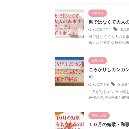
現代短歌
男ではなくて大人
2023/11/14
俵万
男ではなくて大人の返事
命』より有名な短歌代
短歌全般
ころがりしカンカ
司
2022/11/9
寺山修
ころがりしカンカン帽を
表作品の現代語訳と解
季節の短歌
１０月の短歌・和