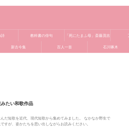
の詩
教科書の俳句
「死にたまふ母」斎藤茂吉
新古今集
百人一首
石川啄木
読みたい和歌作品
んだ短歌を近代、現代短歌から集めてみました。 なかなか野生で
兎ですが、姿かたちを思い出しながらお読みください。