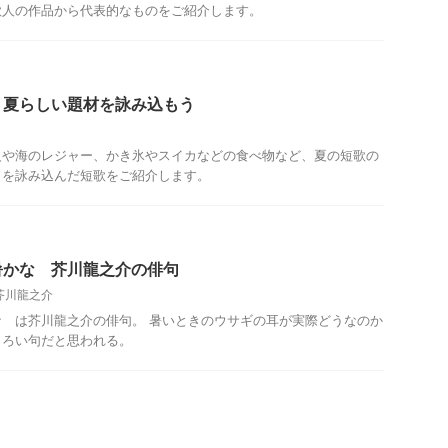
歌人の作品から代表的なものをご紹介します。
 夏らしい題材を詠み込もう
火や海のレジャー、かき氷やスイカなどの食べ物など、夏の短歌の
らを詠み込んだ短歌をご紹介します。
暑かな 芥川龍之介の俳句
芥川龍之介
 は芥川龍之介の俳句。 暑いときのウサギの耳が実際どうなのか
しろい句だと思われる。