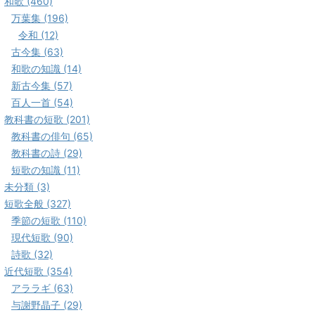
和歌 (460)
万葉集 (196)
令和 (12)
古今集 (63)
和歌の知識 (14)
新古今集 (57)
百人一首 (54)
教科書の短歌 (201)
教科書の俳句 (65)
教科書の詩 (29)
短歌の知識 (11)
未分類 (3)
短歌全般 (327)
季節の短歌 (110)
現代短歌 (90)
詩歌 (32)
近代短歌 (354)
アララギ (63)
与謝野晶子 (29)