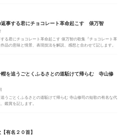
の返事する君にチョコレート革命起こす 俵万智
智
する君にチョコレート革命起こす 俵万智の歌集『チョコレート革
表作品の意味と情景、表現技法を解説、感想と合わせて記します。
ン帽を追うごとくふるさとの道駈けて帰らむ 寺山修
司
追うごとくふるさとの道駈けて帰らむ 寺山修司の短歌の有名な代
説、鑑賞を記します。
歌【有名２０首】