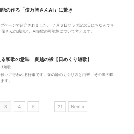
知能の作る「俵万智さんAI」に驚き
ップページで紹介されました。 ７月６日サラダ記念日にちなんでそ
。 俵さんの感想と、AI短歌の可能性について考えます。
える和歌の意味 夏越の祓【日めくり短歌】
り短歌
の祓いに行われる行事です。茅の輪のくぐり方と由来、その際の唱
します。
3
4
5
…
21
Next »