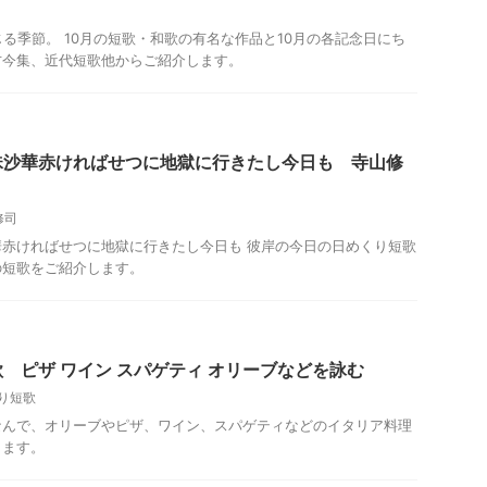
じる季節。 10月の短歌・和歌の有名な作品と10月の各記念日にち
古今集、近代短歌他からご紹介します。
珠沙華赤ければせつに地獄に行きたし今日も 寺山修
修司
赤ければせつに地獄に行きたし今日も 彼岸の今日の日めくり短歌
の短歌をご紹介します。
 ピザ ワイン スパゲティ オリーブなどを詠む
り短歌
なんで、オリーブやピザ、ワイン、スパゲティなどのイタリア料理
します。