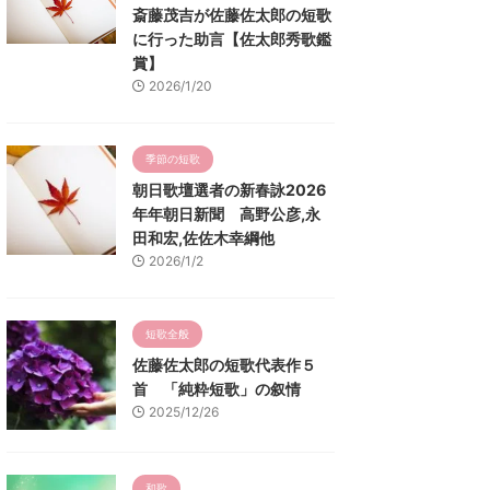
斎藤茂吉が佐藤佐太郎の短歌
に行った助言【佐太郎秀歌鑑
賞】
2026/1/20
季節の短歌
朝日歌壇選者の新春詠2026
年年朝日新聞 高野公彦,永
田和宏,佐佐木幸綱他
2026/1/2
短歌全般
佐藤佐太郎の短歌代表作５
首 「純粋短歌」の叙情
2025/12/26
和歌