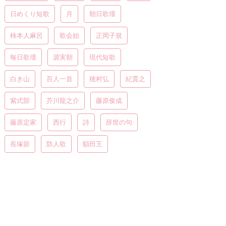
日めくり短歌
月
朝日歌壇
柿本人麻呂
歌会始
正岡子規
毎日歌壇
源実朝
現代短歌
白き山
百人一首
穂村弘
紀貫之
紫式部
芥川龍之介
藤原俊成
藤原定家
西行
詩
辞世の句
長塚節
防人歌
額田王