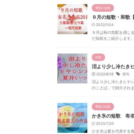
季節の短歌
９月の短歌・和歌
2022/10/4
９月は秋の気配を感じ
だ短歌をご紹介します
詩歌
泪より少し冷たき
2022/8/18
俳句
泪より少し冷たきヒヤ
のことば」で紹介されま
季節の短歌
かき氷の短歌 有名
2023/7/25
かき氷は夏を代表する食