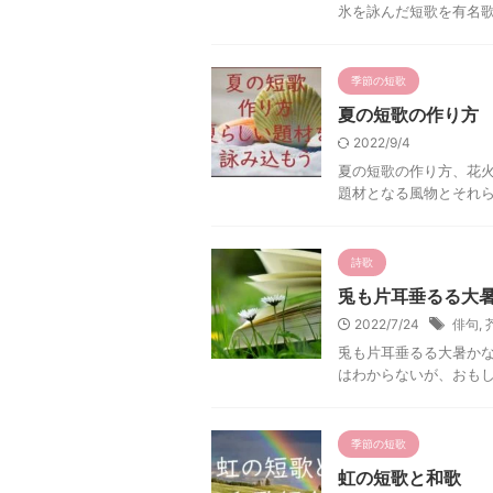
氷を詠んだ短歌を有名
季節の短歌
夏の短歌の作り方
2022/9/4
夏の短歌の作り方、花
題材となる風物とそれ
詩歌
兎も片耳垂るる大
2022/7/24
俳句
,
兎も片耳垂るる大暑かな
はわからないが、おも
季節の短歌
虹の短歌と和歌