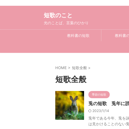
短歌のこと
光のことば、言葉のひかり
教科書の短歌
教科書
HOME
>
短歌全般
>
短歌全般
季節の短歌
兎の短歌 兎年に
2023/1/14
兎年である今年、兎を詠
は見かけることのない