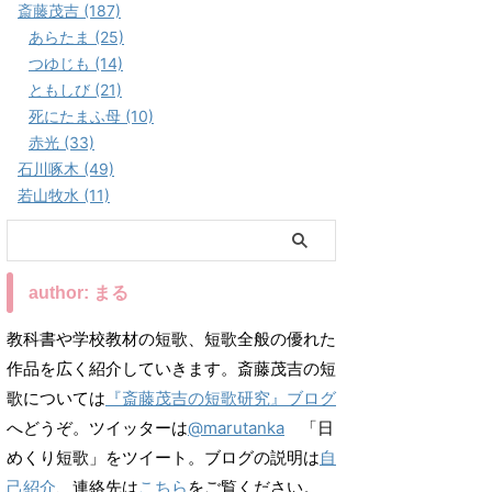
斎藤茂吉 (187)
あらたま (25)
つゆじも (14)
ともしび (21)
死にたまふ母 (10)
赤光 (33)
石川啄木 (49)
若山牧水 (11)
author: まる
教科書や学校教材の短歌、短歌全般の優れた
作品を広く紹介していきます。斎藤茂吉の短
歌については
『斎藤茂吉の短歌研究』ブログ
へどうぞ。ツイッターは
@marutanka
「日
めくり短歌」をツイート。ブログの説明は
自
己紹介
、連絡先は
こちら
をご覧ください。