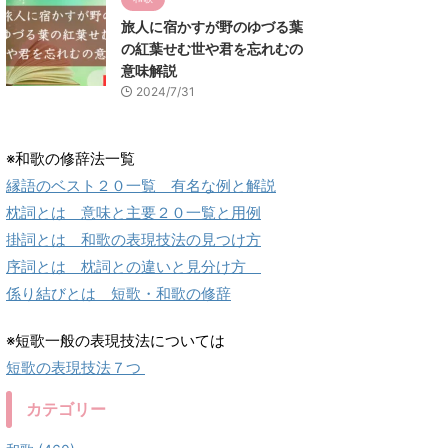
旅人に宿かすが野のゆづる葉
の紅葉せむ世や君を忘れむの
意味解説
2024/7/31
※和歌の修辞法一覧
縁語のベスト２０一覧 有名な例と解説
枕詞とは 意味と主要２０一覧と用例
掛詞とは 和歌の表現技法の見つけ方
序詞とは 枕詞との違いと見分け方
係り結びとは 短歌・和歌の修辞
※短歌一般の表現技法については
短歌の表現技法７つ
カテゴリー