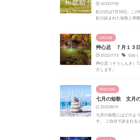
2022/7/16
虹の日は7月16日。こ
虹の詠まれた短歌と和
短歌全般
艸心忌 ７月１３
2022/7/13
日めく
艸心忌（そうしんき）7
介します。
季節の短歌
七月の短歌 文月
2022/8/15
七月の短歌にはどのよ
す。 ご自分で詠まれる