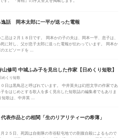
”です。 『青鞜』の序文全文を掲載します。
る逸話 岡本太郎に一平が送った電報
こ忌は２月１８日です。 岡本かの子の夫は、岡本一平、息子は、
死に対し、父が息子太郎に送った電報が伝わっています。 岡本か
エピソードを ...
寺山修司 中城ふみ子を見出した作家【日めくり短歌】
日めくり短歌
０日は黒鳥忌と呼ばれています。 中井英夫は幻想文学の作家であ
み子をはじめとする歌人を多く見出した短歌誌の編集者でもありま
短歌は、中井英 ...
と代表作品との相関「生のリアリティーの希薄」
１月２５日、死因は自衛隊の市谷駐屯地での割腹自殺によるもので