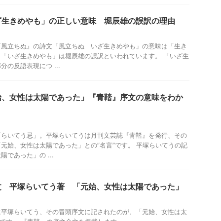
ざ生きめやも」の正しい意味 堀辰雄の誤訳の理由
『風立ちぬ』の詩文「風立ちぬ いざ生きめやも」の意味は「生き
「いざ生きめやも」は堀辰雄の誤訳といわれています。 「いざ生
の反語表現につ ...
始、女性は太陽であった」『青鞜』序文の意味をわか
「らいてう忌」。平塚らいてうは月刊文芸誌『青鞜』を発行、その
元始、女性は太陽であった」との”名言”です。 平塚らいてうの記
であった」の ...
文 平塚らいてう著 「元始、女性は太陽であった」
は平塚らいてう、その冒頭序文に記されたのが、「元始、女性は太