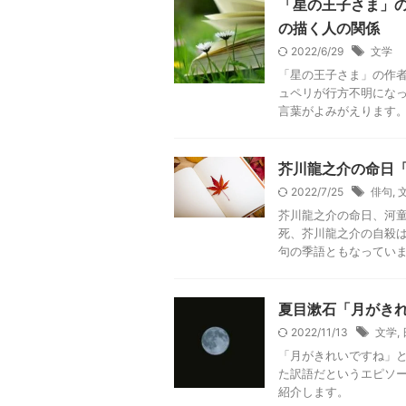
「星の王子さま」のa
の描く人の関係
2022/6/29
文学
「星の王子さま」の作者
ュペリが行方不明にな
言葉がよみがえります。 
芥川龍之介の命日
2022/7/25
俳句
,
芥川龍之介の命日、河童
死、芥川龍之介の自殺は
句の季語ともなっています
夏目漱石「月がき
2022/11/13
文学
,
「月がきれいですね」とい
た訳語だというエピソー
紹介します。