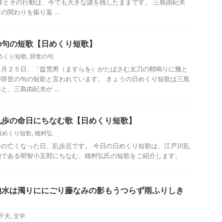
件とその行動は、今でも大きな謎を残したままです。 三島由紀夫
関わりを振り返 ...
の句の短歌【日めくり短歌】
めくり短歌
,
辞世の句
１月２５日、「益荒男（ますらを）がたばさむ太刀の鞘鳴りに幾と
辞世の句の短歌と言われています。 きょうの日めくり短歌は三島
、三島由紀夫が ...
乱歩の命日にちなむ歌【日めくり短歌】
日めくり短歌
,
穂村弘
の亡くなった日、乱歩忌です。 今日の日めくり短歌は、江戸川乱
物である明智小五郎にちなむ、穂村弘氏の短歌をご紹介します。
池水は濁りににごり藤なみの影もうつらず雨ふりしき
千夫
,
文学