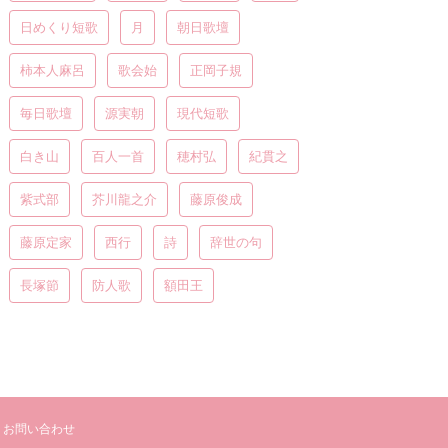
日めくり短歌
月
朝日歌壇
柿本人麻呂
歌会始
正岡子規
毎日歌壇
源実朝
現代短歌
白き山
百人一首
穂村弘
紀貫之
紫式部
芥川龍之介
藤原俊成
藤原定家
西行
詩
辞世の句
長塚節
防人歌
額田王
お問い合わせ