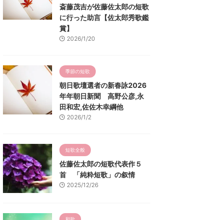
斎藤茂吉が佐藤佐太郎の短歌
に行った助言【佐太郎秀歌鑑
賞】
2026/1/20
季節の短歌
朝日歌壇選者の新春詠2026
年年朝日新聞 高野公彦,永
田和宏,佐佐木幸綱他
2026/1/2
短歌全般
佐藤佐太郎の短歌代表作５
首 「純粋短歌」の叙情
2025/12/26
和歌