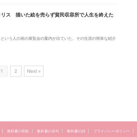
ォリス 描いた絵を売らず貧民収容所で人生を終えた
スという人の画の展覧会の案内が出ていた。その生涯の簡単な紹介
1
2
Next »
教科書の和歌
教科書の俳句
教科書の詩
プライバシーポリシー