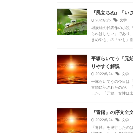
『風立ちぬ』「い
2023/6/5
文学
堀辰雄の代表作の小説
られはしない」であり、
きめやも」の「やも」部分
平塚らいてう「元
りやすく解説
2022/5/24
文学
平塚らいてうの今日は
冒頭に記されたのが、「
した、「元始、女性は太陽
『青鞜』の序文全
2022/5/24
文学
『青鞜』を発行したの