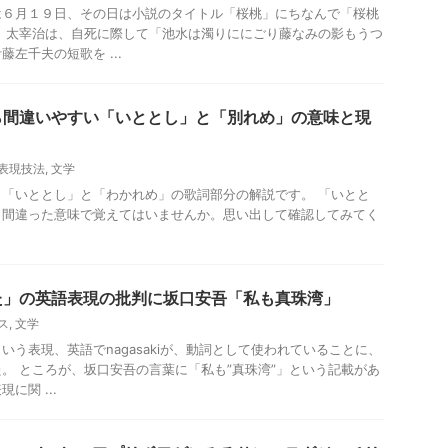
は６月１９日、その日は小説のタイトル「桜桃」にちなんで「桜桃
 太宰治は、自死に際して「池水は濁りににごり藤なみの影もうつ
左千夫の短歌を ...
ら間違いやすい「いととし」と「別れめ」の意味と現
表現技法
,
文学
「いととし」と「わかれめ」の歌詞部分の解説です。 「いとと
、間違った意味で覚えてはいませんか。思い出して確認してみてく
た」の英語表現の批判に坂口安吾「私も真珠湾」
ス
,
文学
いう表現、英語でnagasakiが、動詞として使われていることに、
。 ところが、坂口安吾の言葉に「私も”真珠湾”」という記載があ
に関 ...