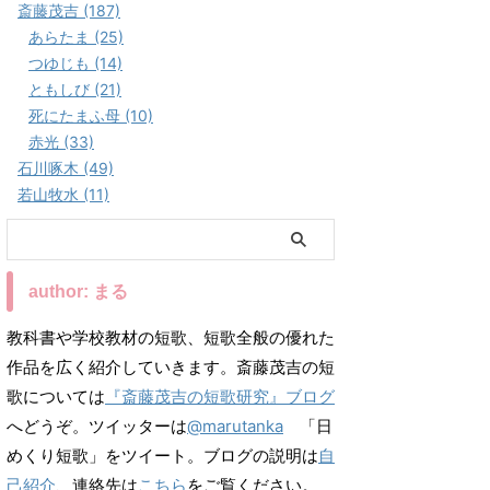
斎藤茂吉 (187)
あらたま (25)
つゆじも (14)
ともしび (21)
死にたまふ母 (10)
赤光 (33)
石川啄木 (49)
若山牧水 (11)
author: まる
教科書や学校教材の短歌、短歌全般の優れた
作品を広く紹介していきます。斎藤茂吉の短
歌については
『斎藤茂吉の短歌研究』ブログ
へどうぞ。ツイッターは
@marutanka
「日
めくり短歌」をツイート。ブログの説明は
自
己紹介
、連絡先は
こちら
をご覧ください。