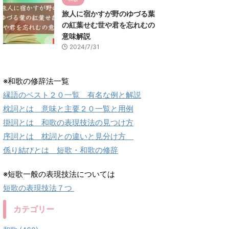
旅人に宿かすが野のゆづる葉
の紅葉せむ世や君を忘れむの
意味解説
2024/7/31
※和歌の修辞法一覧
縁語のベスト２０一覧 有名な例と解説
枕詞とは 意味と主要２０一覧と用例
掛詞とは 和歌の表現技法の見つけ方
序詞とは 枕詞との違いと見分け方
係り結びとは 短歌・和歌の修辞
※短歌一般の表現技法については
短歌の表現技法７つ
カテゴリー