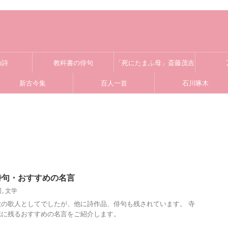
の詩
教科書の俳句
「死にたまふ母」斎藤茂吉
新古今集
百人一首
石川啄木
詩句・おすすめの名言
司
,
文学
の歌人としてでしたが、他に詩作品、俳句も残されています。 寺
憶に残るおすすめの名言をご紹介します。