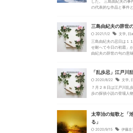
した。 三島由紀夫の事
の代表的な作品と事件との
三島由紀夫の辞世
2021/1/2
文学
,
日
三島由紀夫の忌日は１
せ耐へて今日の初霜」が
由紀夫の辞世の句の意味と
「乱歩忌」江戸川
2020/8/22
文学
,
７月２８日は江戸川乱歩
歩の探偵小説の登場人
太宰治の短歌と「
る」
2020/9/15
伊藤左