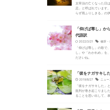
太宰治の亡くなった日
忌」と呼ばれています。
らず雨ふりしきる」の伊藤
「仰げば尊し」か
代語訳
2022/3/21
修辞・
「仰げば尊し」の歌で、
し」や「わかれめ」を
ださいね。
「彼をナガサキし
2019/8/27
ニュー
「彼をナガサキした」と
批判が巻き起こりました
ることを思い出して、表現