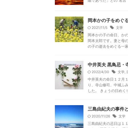
陽であった」との”名言
岡本かの子をめぐ
2021/11/5
文学
岡本かの子の命日、かの
岡本太郎です。妻と母の
の子の逝去をめぐる一家の
中井英夫 黒鳥忌・
2022/4/30
文学
,
中井英夫の命日１２月１
り、寺山修司、中城ふ
した。 きょうの日めくり
三島由紀夫の事件
2020/11/26
文学
三島由紀夫の忌日は１