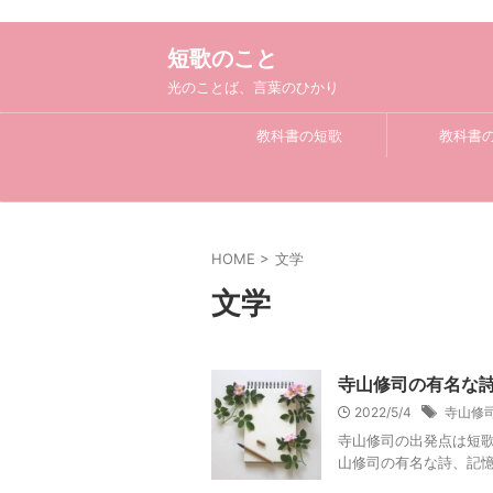
短歌のこと
光のことば、言葉のひかり
教科書の短歌
教科書
HOME
>
文学
文学
寺山修司の有名な
2022/5/4
寺山修
寺山修司の出発点は短歌
山修司の有名な詩、記