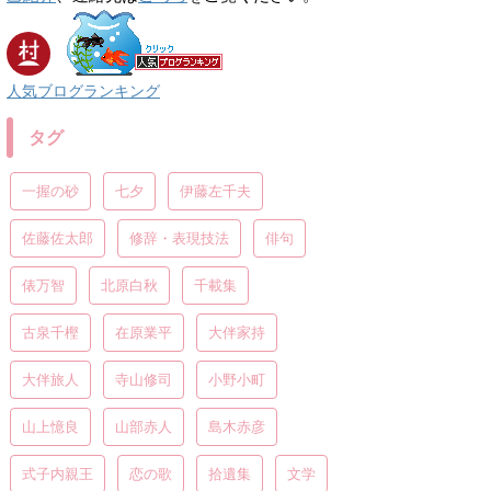
人気ブログランキング
タグ
一握の砂
七夕
伊藤左千夫
佐藤佐太郎
修辞・表現技法
俳句
俵万智
北原白秋
千載集
古泉千樫
在原業平
大伴家持
大伴旅人
寺山修司
小野小町
山上憶良
山部赤人
島木赤彦
式子内親王
恋の歌
拾遺集
文学