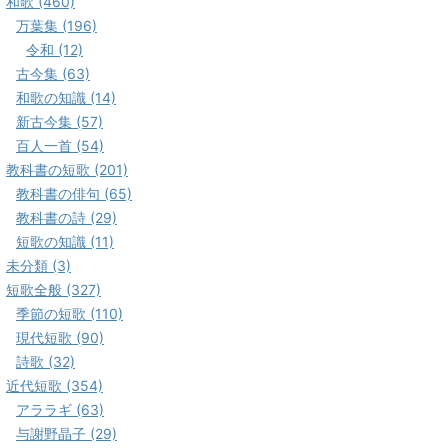
和歌 (460)
万葉集 (196)
令和 (12)
古今集 (63)
和歌の知識 (14)
新古今集 (57)
百人一首 (54)
教科書の短歌 (201)
教科書の俳句 (65)
教科書の詩 (29)
短歌の知識 (11)
未分類 (3)
短歌全般 (327)
季節の短歌 (110)
現代短歌 (90)
詩歌 (32)
近代短歌 (354)
アララギ (63)
与謝野晶子 (29)