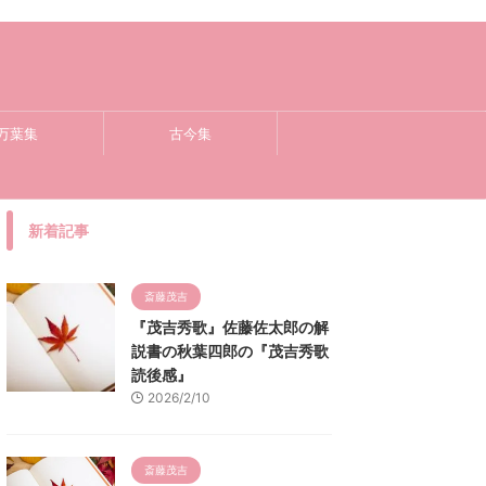
万葉集
古今集
新着記事
斎藤茂吉
『茂吉秀歌』佐藤佐太郎の解
説書の秋葉四郎の『茂吉秀歌
読後感』
2026/2/10
斎藤茂吉