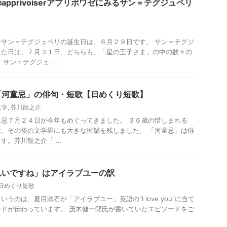
pprivoiserアプリボワゼにみるサン＝テグジュペリ
サン＝テグジュペリの誕生日は、６月２９日です。 サン＝テグジ
った日は、７月３１日、どちらも、「星の王子さま」の中の数々の
サン＝テグジュ ...
「河童忌」の俳句・短歌【日めくり短歌】
文学
,
芥川龍之介
忌７月２４日が今年もめぐってきました。 ３６歳の惜しまれる
、その後の文学界にも大きな衝撃を残しました。 「河童忌」は俳
。芥川龍之介「 ...
れいですね」はアイラブユーの訳
日めくり短歌
うのは、夏目漱石が「アイラブユー」英語の"I love you"に当て
ドが伝わっています。 茂木健一郎氏が書いていたエピソードをご